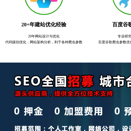
20+年建站优化经验
百度谷歌
20年网站设计与优化
专业研
代码级别优化，网站架构分析，利于各种爬虫参数
百度谷歌爬虫参数优