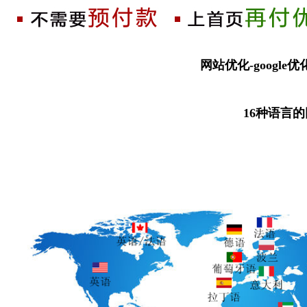
网站优化-google
16种语言的