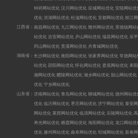
钟祥网站优化
汉川网站优化
应城网站优化
安陆网站优
优化
洪湖网站优化
松滋网站优化
宜都网站优化
枝江网
江西省：
南昌网站优化
九江网站优化
赣州网站优化
景德镇网站
站优化
吉安网站优化
庐山网站优化
瑞昌网站优化
乐平
冈山网站优化
贵溪网站优化
共青城网站优化
湖南省：
长沙网站优化
衡阳网站优化
张家界网站优化
常德网站
站优化
邵阳网站优化
怀化网站优化
娄底网站优化
耒阳
湘网站优化
醴陵网站优化
湘乡网站优化
韶山网站优化
优化
宁乡网站优化
山东省：
济南网站优化
青岛网站优化
聊城网站优化
德州网站优
优化
临沂网站优化
枣庄网站优化
济宁网站优化
泰安网
网站优化
莱西网站优化
临清网站优化
乐陵网站优化
禹
寿光网站优化
栖霞网站优化
海阳网站优化
龙口网站优
优化
滕州网站优化
曲阜网站优化
邹城网站优化
新泰网