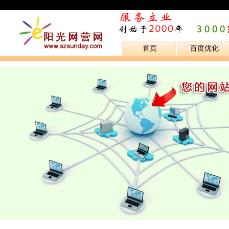
首页
百度优化