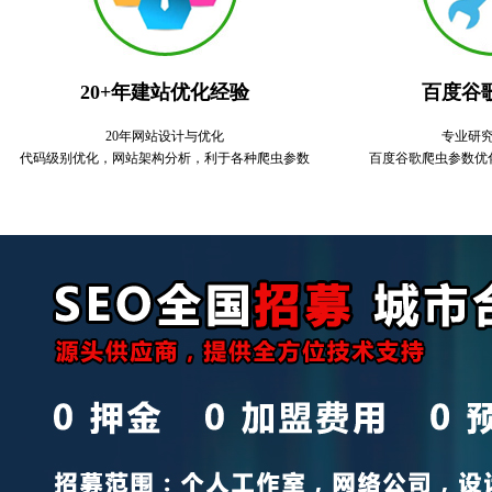
20+年建站优化经验
百度谷歌
20年网站设计与优化
专业研
代码级别优化，网站架构分析，利于各种爬虫参数
百度谷歌爬虫参数优