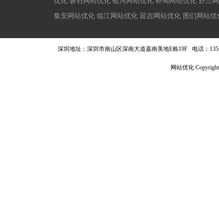
优化
磐石网站优化
蛟河网站优化
桦甸网站优化
舒兰网
集安网站优化
临江网站优化
延吉网站优化
图们网站优
深圳地址：深圳市南山区深南大道嘉南美地E栋19F 电话：13510
网站优化
Copyri