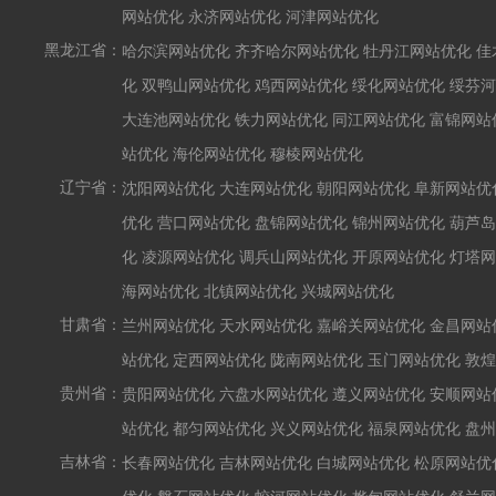
网站优化
永济网站优化
河津网站优化
黑龙江省：
哈尔滨网站优化
齐齐哈尔网站优化
牡丹江网站优化
佳
化
双鸭山网站优化
鸡西网站优化
绥化网站优化
绥芬河
大连池网站优化
铁力网站优化
同江网站优化
富锦网站
站优化
海伦网站优化
穆棱网站优化
辽宁省：
沈阳网站优化
大连网站优化
朝阳网站优化
阜新网站优
优化
营口网站优化
盘锦网站优化
锦州网站优化
葫芦岛
化
凌源网站优化
调兵山网站优化
开原网站优化
灯塔网
海网站优化
北镇网站优化
兴城网站优化
甘肃省：
兰州网站优化
天水网站优化
嘉峪关网站优化
金昌网站
站优化
定西网站优化
陇南网站优化
玉门网站优化
敦煌
贵州省：
贵阳网站优化
六盘水网站优化
遵义网站优化
安顺网站
站优化
都匀网站优化
兴义网站优化
福泉网站优化
盘州
吉林省：
长春网站优化
吉林网站优化
白城网站优化
松原网站优