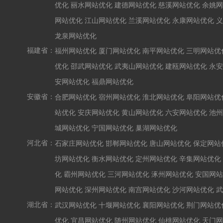
优化
丽水网站优化
建德网站优化
慈溪网站优化
余姚网
网站优化
江山网站优化
兰溪网站优化
永康网站优化
义
龙泉网站优化
福建省：
福州网站优化
厦门网站优化
南平网站优化
三明网站优
优化
邵武网站优化
武夷山网站优化
建瓯网站优化
永安
安网站优化
福鼎网站优化
安徽省：
合肥网站优化
宿州网站优化
淮北网站优化
阜阳网站优
站优化
安庆网站优化
黄山网站优化
六安网站优化
池州
城网站优化
宁国网站优化
巢湖网站优化
河北省：
石家庄网站优化
邯郸网站优化
唐山网站优化
保定网站
坊网站优化
衡水网站优化
定州网站优化
辛集网站优化
化
霸州网站优化
三河网站优化
涿州网站优化
安国网站
网站优化
深州网站优化
南宫网站优化
沙河网站优化
武
湖北省：
武汉网站优化
十堰网站优化
襄阳网站优化
荆门网站优
优化
宜昌网站优化
随州网站优化
仙桃网站优化
天门网