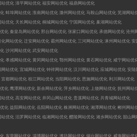
网站优化
漳平网站优化
福安网站优化
福鼎网站优化
化
蚌埠网站优化
淮南网站优化
滁州网站优化
马鞍山网站优化
芜湖网站
网站优化
天长网站优化
桐城网站优化
宁国网站优化
巢湖网站优化
优化
秦皇岛网站优化
邢台网站优化
张家口网站优化
承德网站优化
沧州
遵化网站优化
迁安网站优化
霸州网站优化
三河网站优化
涿州网站优化
安
化
沙河网站优化
武安网站优化
化
孝感网站优化
黄冈网站优化
鄂州网站优化
黄石网站优化
咸宁网站优
阳网站优化
宜城网站优化
钟祥网站优化
汉川网站优化
应城网站优化
安陆
宜都网站优化
枝江网站优化
当阳网站优化
恩施网站优化
利川网站优化
优化
鹰潭网站优化
新余网站优化
萍乡网站优化
上饶网站优化
抚州网站
网站优化
高安网站优化
井冈山网站优化
贵溪网站优化
共青城网站优化
优化
益阳网站优化
岳阳网站优化
株洲网站优化
湘潭网站优化
郴州网站
网站优化
汨罗网站优化
临湘网站优化
醴陵网站优化
湘乡网站优化
韶山网
化
东营网站优化
淄博网站优化
潍坊网站优化
烟台网站优化
威海网站优