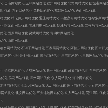
化
贵港网站优化
玉林网站优化
钦州网站优化
北海网站优化
防城港网站
网站优化
东兴网站优化
凭祥网站优化
荔浦网站优化
合山网站优化
站优化
呼伦贝尔网站优化
通辽网站优化
乌兰察布网站优化
鄂尔多斯网
化
阿尔山网站优化
霍林郭勒网站优化
锡林浩特网站优化
二连浩特网站
优化
固原网站优化
灵武网站优化
青铜峡网站优化
优化
山南网站优化
哈密网站优化
石河子网站优化
五家渠网站优化
阿拉尔网站优化
图木舒
田网站优化
阿图什网站优化
博乐网站优化
昌吉网站优化
阜康网站优化
库
化
长治网站优化
晋城网站优化
忻州网站优化
吕梁网站优化
晋中网站优
站优化
侯马网站优化
霍州网站优化
永济网站优化
河津网站优化
木斯网站优化
七台河网站优化
大庆网站优化
黑河网站优化
伊春网站优
河网站优化
北安网站优化
五大连池网站优化
铁力网站优化
同江网站优化
化
化
铁岭网站优化
抚顺网站优化
本溪网站优化
辽阳网站优化
鞍山网站优