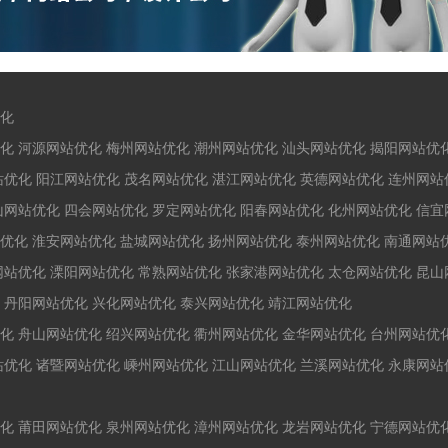
化
化
河源网站优化
梅州网站优化
潮州网站优化
汕头网站优化
揭阳网站优
站优化
阳江网站优化
茂名网站优化
湛江网站优化
英德网站优化
连州网站
山网站优化
四会网站优化
罗定网站优化
阳春网站优化
化州网站优化
信宜
优化
淮安网站优化
盐城网站优化
扬州网站优化
泰州网站优化
南通网站
网站优化
溧阳网站优化
常熟网站优化
张家港网站优化
太仓网站优化
昆山
丹阳网站优化
兴化网站优化
泰兴网站优化
靖江网站优化
化
舟山网站优化
绍兴网站优化
衢州网站优化
金华网站优化
台州网站优
站优化
诸暨网站优化
嵊州网站优化
江山网站优化
兰溪网站优化
永康网站
化
莆田网站优化
泉州网站优化
漳州网站优化
龙岩网站优化
宁德网站优