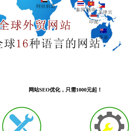
网站SEO优化，只需1000元起！