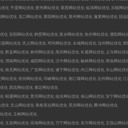
站优化
平度网站优化
胶州网站优化
莱西网站优化
临清网站优化
乐陵网站
阳网站优化
龙口网站优化
莱阳网站优化
莱州网站优化
蓬莱网站优化
招远
优化
安阳网站优化
鹤壁网站优化
新乡网站优化
焦作网站优化
濮阳网站
济源网站优化
巩义网站优化
邓州网站优化
永城网站优化
汝州网站优化
荥
化
辉县网站优化
林州网站优化
禹州网站优化
长葛网站优化
义马网站优
化
渭南网站优化
咸阳网站优化
汉中网站优化
榆林网站优化
商洛网站优
化
南充网站优化
广安网站优化
遂宁网站优化
内江网站优化
乐山网站优
安网站优化
崇州网站优化
邛崃网站优化
都江堰网站优化
彭州网站优化
江
优化
西昌网站优化
康定网站优化
化
昭通网站优化
普洱网站优化
临沧网站优化
保山网站优化
安宁网站优
站优化
文山网站优化
香格里拉网站优化
景洪网站优化
腾冲网站优化
站优化
玉树网站优化
化
文昌网站优化
琼海网站优化
万宁网站优化
东方网站优化
五指山网站