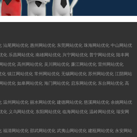
化
汕尾网站优化
惠州网站优化
东莞网站优化
珠海网站优化
中山网站优
优化
乐昌网站优化
南雄网站优化
兴宁网站优化
普宁网站优化
陆丰网
网站优化
高州网站优化
吴川网站优化
廉江网站优化
雷州网站优化
优化
镇江网站优化
常州网站优化
无锡网站优化
苏州网站优化
江阴网站
网站优化
如皋网站优化
海门网站优化
启东网站优化
东台网站优化
高
化
温州网站优化
丽水网站优化
建德网站优化
慈溪网站优化
余姚网站优
优化
义乌网站优化
东阳网站优化
临海网站优化
温岭网站优化
瑞安网
化
福清网站优化
邵武网站优化
武夷山网站优化
建瓯网站优化
永安网站