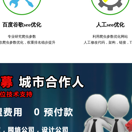
百度谷歌seo优化
人工seo优化
专业研究爬虫参数
利用爬虫参数优化网站
歌爬虫参数优化，权重排名稳步提升
人工修改代码，架构，链接，T