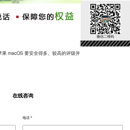
微信二维码
 和苹果 macOS 要安全得多。较高的评级并
程序员平均只需 25 天即可修复 Linux 问
在线咨询
经缩短至一个月。但现在，通常都可在两周内
电话 *