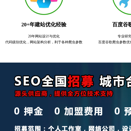
20+年建站优化经验
百度谷歌
20年网站设计与优化
专业研
代码级别优化，网站架构分析，利于各种爬虫参数
百度谷歌爬虫参数优