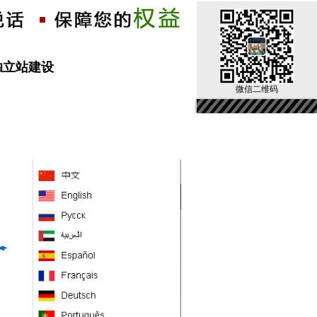
独立站建设
微信二维码