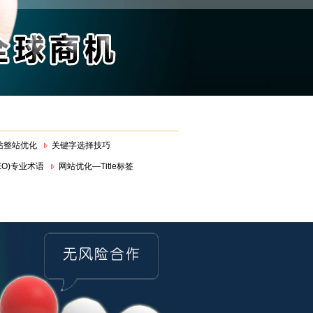
站整站优化
关键字选择技巧
EO)专业术语
网站优化—Title标签