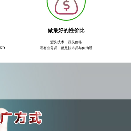
做最好的性价比
源头技术，源头价格
KD
没有业务员，都是技术员与你沟通