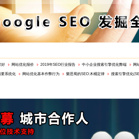
家好
网站优化报价
2019年SEO行业报告
中小企业搜索引擎优化弊端
网
局要系统化
网站优化基本作弊行为
樂思蜀的SEO:木桶定律
搜索引擎优化(S