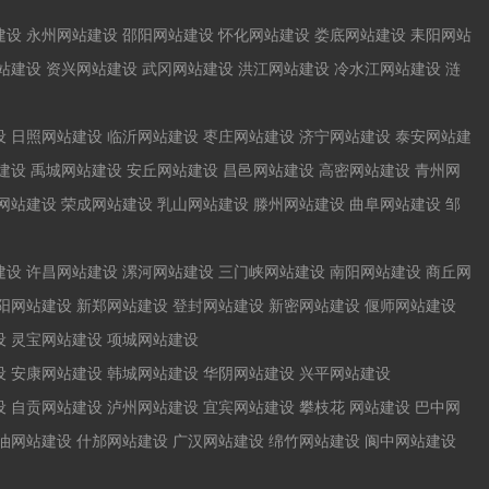
建设
永州网站建设
邵阳网站建设
怀化网站建设
娄底网站建设
耒阳网站
站建设
资兴网站建设
武冈网站建设
洪江网站建设
冷水江网站建设
涟
设
日照网站建设
临沂网站建设
枣庄网站建设
济宁网站建设
泰安网站建
建设
禹城网站建设
安丘网站建设
昌邑网站建设
高密网站建设
青州网
网站建设
荣成网站建设
乳山网站建设
滕州网站建设
曲阜网站建设
邹
建设
许昌网站建设
漯河网站建设
三门峡网站建设
南阳网站建设
商丘网
阳网站建设
新郑网站建设
登封网站建设
新密网站建设
偃师网站建设
设
灵宝网站建设
项城网站建设
设
安康网站建设
韩城网站建设
华阴网站建设
兴平网站建设
设
自贡网站建设
泸州网站建设
宜宾网站建设
攀枝花 网站建设
巴中网
油网站建设
什邡网站建设
广汉网站建设
绵竹网站建设
阆中网站建设