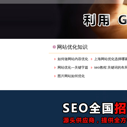
网站优化知识
如何做网站内容优化
上海网站优化选择哪
网站优化—关键字篇
seo教程:关键词的布
图片网站如何优化