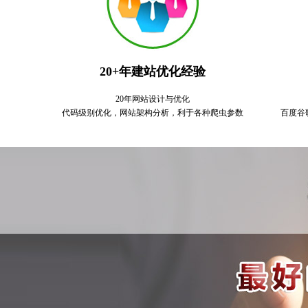
20+年建站优化经验
20年网站设计与优化
代码级别优化，网站架构分析，利于各种爬虫参数
百度谷