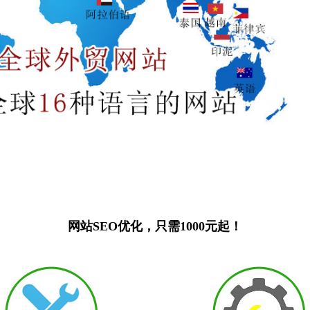
网站SEO优化，只需1000元起！