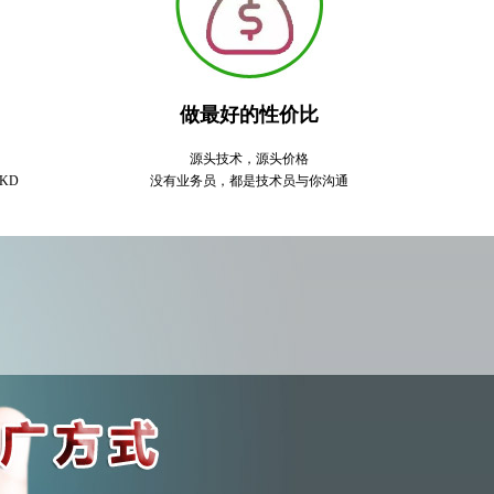
做最好的性价比
源头技术，源头价格
KD
没有业务员，都是技术员与你沟通