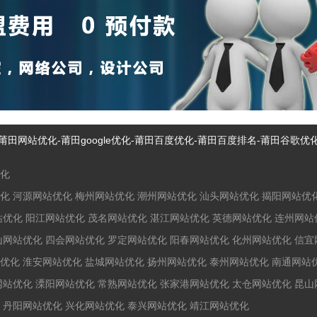
莆田网站优化
莆田google优化
莆田百度优化
莆田百度排名
莆田谷歌优
-
-
-
-
化
化
河源网站优化
梅州网站优化
潮州网站优化
汕头网站优化
揭阳网站优
站优化
阳江网站优化
茂名网站优化
湛江网站优化
英德网站优化
连州网站
山网站优化
四会网站优化
罗定网站优化
阳春网站优化
化州网站优化
信宜
优化
淮安网站优化
盐城网站优化
扬州网站优化
泰州网站优化
南通网站
网站优化
溧阳网站优化
常熟网站优化
张家港网站优化
太仓网站优化
昆山
丹阳网站优化
兴化网站优化
泰兴网站优化
靖江网站优化