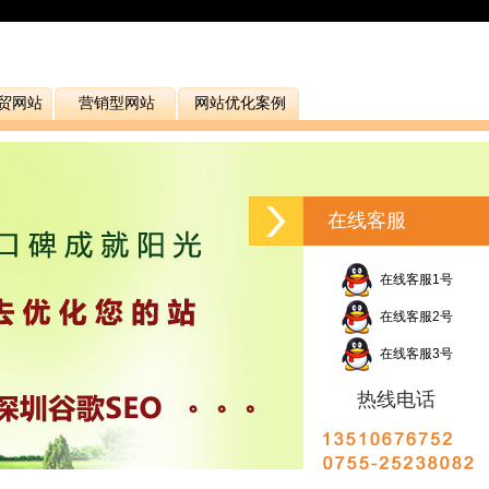
贸网站
营销型网站
网站优化案例
在线客服
在线客服1号
在线客服2号
在线客服3号
热线电话