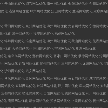
化
舟山网站优化
绍兴网站优化
衢州网站优化
金华网站优化
台州网站优
站优化
诸暨网站优化
嵊州网站优化
江山网站优化
兰溪网站优化
永康网站
化
莆田网站优化
泉州网站优化
漳州网站优化
龙岩网站优化
宁德网站优
网站优化
漳平网站优化
福安网站优化
福鼎网站优化
化
蚌埠网站优化
淮南网站优化
滁州网站优化
马鞍山网站优化
芜湖网站
网站优化
天长网站优化
桐城网站优化
宁国网站优化
巢湖网站优化
优化
秦皇岛网站优化
邢台网站优化
张家口网站优化
承德网站优化
沧州
遵化网站优化
迁安网站优化
霸州网站优化
三河网站优化
涿州网站优化
安
化
沙河网站优化
武安网站优化
化
孝感网站优化
黄冈网站优化
鄂州网站优化
黄石网站优化
咸宁网站优
阳网站优化
宜城网站优化
钟祥网站优化
汉川网站优化
应城网站优化
安陆
宜都网站优化
枝江网站优化
当阳网站优化
恩施网站优化
利川网站优化
优化
鹰潭网站优化
新余网站优化
萍乡网站优化
上饶网站优化
抚州网站