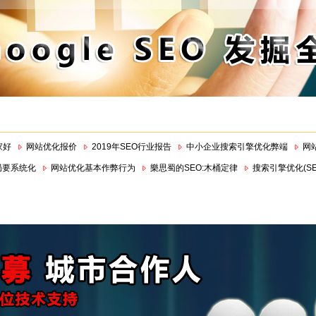
家好
网站优化报价
2019年SEO行业报告
中小企业搜索引擎优化弊端
网
局要系统化
网站优化基本作弊行为
樂思蜀的SEO:木桶定律
搜索引擎优化(S