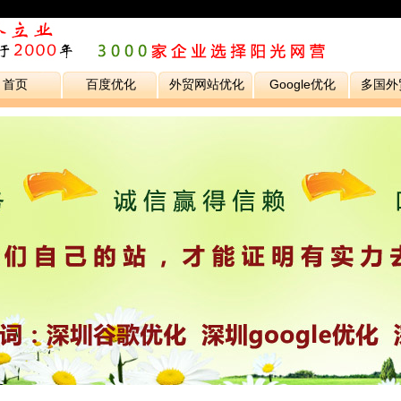
首页
百度优化
外贸网站优化
Google优化
多国外