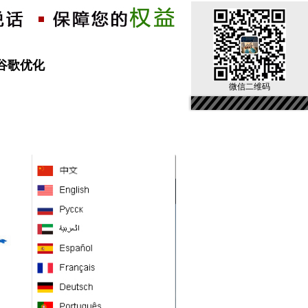
田谷歌优化
微信二维码