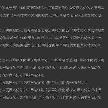
优化
永州网站优化
邵阳网站优化
怀化网站优化
娄底网站优化
耒阳网站
站优化
资兴网站优化
武冈网站优化
洪江网站优化
冷水江网站优化
涟
化
日照网站优化
临沂网站优化
枣庄网站优化
济宁网站优化
泰安网站优
优化
禹城网站优化
安丘网站优化
昌邑网站优化
高密网站优化
青州网
网站优化
荣成网站优化
乳山网站优化
滕州网站优化
曲阜网站优化
邹
优化
许昌网站优化
漯河网站优化
三门峡网站优化
南阳网站优化
商丘网
阳网站优化
新郑网站优化
登封网站优化
新密网站优化
偃师网站优化
化
灵宝网站优化
项城网站优化
化
安康网站优化
韩城网站优化
华阴网站优化
兴平网站优化
化
自贡网站优化
泸州网站优化
宜宾网站优化
攀枝花 网站优化
巴中网
油网站优化
什邡网站优化
广汉网站优化
绵竹网站优化
阆中网站优化