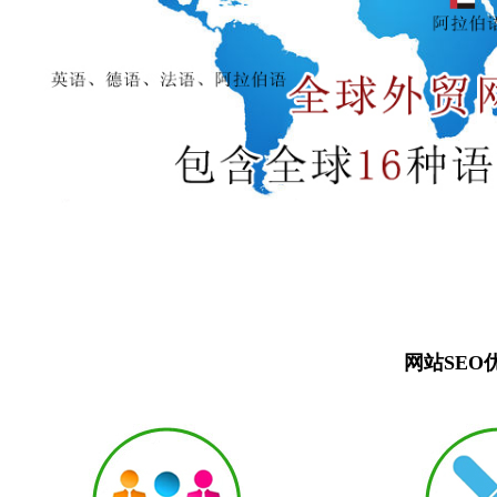
网站SEO