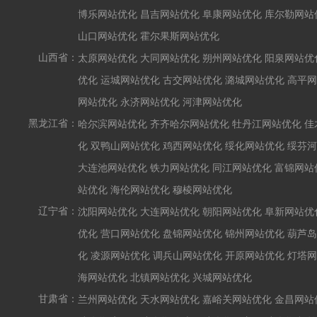
博乐网站优化
昌吉网站优化
阜康网站优化
库尔勒网站
山口网站优化
霍尔果斯网站优化
山西省：
太原网站优化
大同网站优化
朔州网站优化
阳泉网站优
优化
运城网站优化
古交网站优化
潞城网站优化
高平网
网站优化
永济网站优化
河津网站优化
黑龙江省：
哈尔滨网站优化
齐齐哈尔网站优化
牡丹江网站优化
佳
化
双鸭山网站优化
鸡西网站优化
绥化网站优化
绥芬河
大连池网站优化
铁力网站优化
同江网站优化
富锦网站
站优化
海伦网站优化
穆棱网站优化
辽宁省：
沈阳网站优化
大连网站优化
朝阳网站优化
阜新网站优
优化
营口网站优化
盘锦网站优化
锦州网站优化
葫芦岛
化
凌源网站优化
调兵山网站优化
开原网站优化
灯塔网
海网站优化
北镇网站优化
兴城网站优化
甘肃省：
兰州网站优化
天水网站优化
嘉峪关网站优化
金昌网站