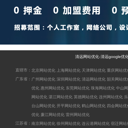
清远网站优化
清远google优
-
直辖市：
北京网站优化
上海网站优化
天津网站优化
重庆网站优
广东省：
广州网站优化
深圳网站优化
清远网站优化
韶关网站优
优化
惠州网站优化
东莞网站优化
珠海网站优化
中山网
网站优化
湛江网站优化
英德网站优化
连州网站优化
乐
台山网站优化
开平网站优化
鹤山网站优化
四会网站优
优化
廉江网站优化
雷州网站优化
江苏省：
南京网站优化
徐州网站优化
连云港网站优化
宿迁网站