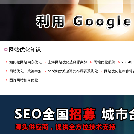
网站优化知识
如何做网站内容优化
上海网站优化选择哪家好
网站优化报价
2019
网站优化—关键字篇
seo教程:关键词的布局要系统化
网站优化基本作弊
图片网站如何优化