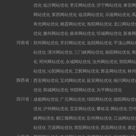
优化
临沂网站优化
枣庄网站优化
济宁网站优化
泰安网
网站优化
莱西网站优化
临清网站优化
乐陵网站优化
禹
寿光网站优化
栖霞网站优化
海阳网站优化
龙口网站优
优化
滕州网站优化
曲阜网站优化
邹城网站优化
新泰网
河南省：
郑州网站优化
开封网站优化
洛阳网站优化
平顶山网站
站优化
漯河网站优化
三门峡网站优化
南阳网站优化
商
化
邓州网站优化
永城网站优化
汝州网站优化
荥阳网站
站优化
沁阳网站优化
卫辉网站优化
辉县网站优化
林州
陕西省：
西安网站优化
宝鸡网站优化
延安网站优化
铜川网站优
优化
韩城网站优化
华阴网站优化
兴平网站优化
四川省：
成都网站优化
广元网站优化
绵阳网站优化
德阳网站优
优化
泸州网站优化
宜宾网站优化
攀枝花 网站优化
巴
崃网站优化
都江堰网站优化
彭州网站优化
江油网站优
站优化
万源网站优化
简阳网站优化
西昌网站优化
康定