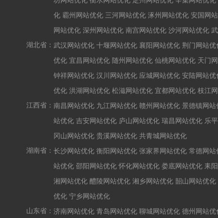
坊网站优化
衡水网站优化
定州网站优化
辛集网站优化
化
霸州网站优化
三河网站优化
涿州网站优化
安国网站
网站优化
深州网站优化
南宫网站优化
沙河网站优化
武
湖北省：
武汉网站优化
十堰网站优化
襄阳网站优化
荆门网站优
优化
宜昌网站优化
随州网站优化
仙桃网站优化
天门网
钟祥网站优化
汉川网站优化
应城网站优化
安陆网站优
优化
洪湖网站优化
松滋网站优化
宜都网站优化
枝江网
江西省：
南昌网站优化
九江网站优化
赣州网站优化
景德镇网站
站优化
吉安网站优化
庐山网站优化
瑞昌网站优化
乐平
冈山网站优化
贵溪网站优化
共青城网站优化
湖南省：
长沙网站优化
衡阳网站优化
张家界网站优化
常德网站
站优化
邵阳网站优化
怀化网站优化
娄底网站优化
耒阳
湘网站优化
醴陵网站优化
湘乡网站优化
韶山网站优化
优化
宁乡网站优化
山东省：
济南网站优化
青岛网站优化
聊城网站优化
德州网站优