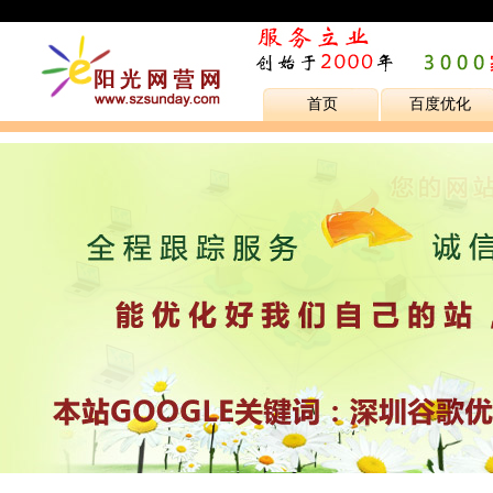
首页
百度优化