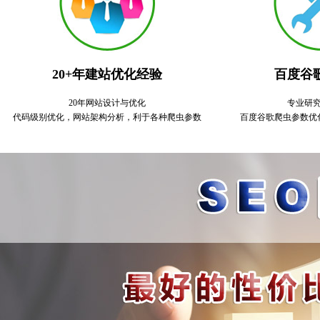
20+年建站优化经验
百度谷歌
20年网站设计与优化
专业研
代码级别优化，网站架构分析，利于各种爬虫参数
百度谷歌爬虫参数优