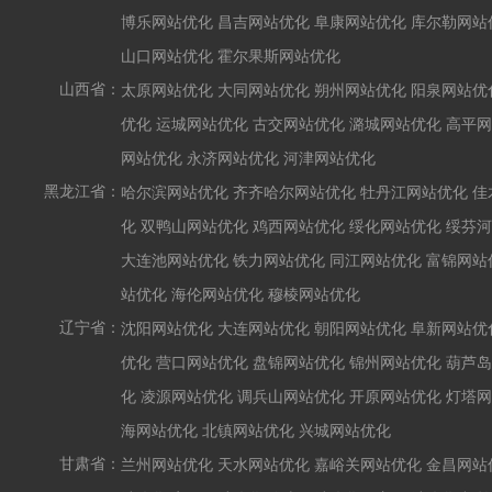
博乐网站优化
昌吉网站优化
阜康网站优化
库尔勒网站
山口网站优化
霍尔果斯网站优化
山西省：
太原网站优化
大同网站优化
朔州网站优化
阳泉网站优
优化
运城网站优化
古交网站优化
潞城网站优化
高平网
网站优化
永济网站优化
河津网站优化
黑龙江省：
哈尔滨网站优化
齐齐哈尔网站优化
牡丹江网站优化
佳
化
双鸭山网站优化
鸡西网站优化
绥化网站优化
绥芬河
大连池网站优化
铁力网站优化
同江网站优化
富锦网站
站优化
海伦网站优化
穆棱网站优化
辽宁省：
沈阳网站优化
大连网站优化
朝阳网站优化
阜新网站优
优化
营口网站优化
盘锦网站优化
锦州网站优化
葫芦岛
化
凌源网站优化
调兵山网站优化
开原网站优化
灯塔网
海网站优化
北镇网站优化
兴城网站优化
甘肃省：
兰州网站优化
天水网站优化
嘉峪关网站优化
金昌网站