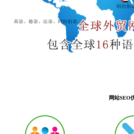
网站SEO