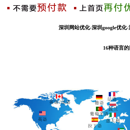
深圳网站优化-深圳google优
16种语言的