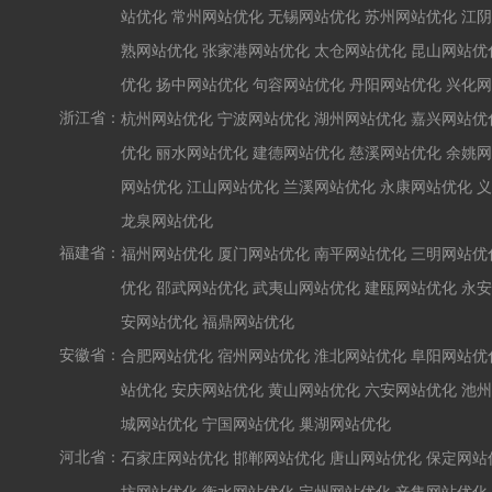
站优化
常州网站优化
无锡网站优化
苏州网站优化
江阴
熟网站优化
张家港网站优化
太仓网站优化
昆山网站优
优化
扬中网站优化
句容网站优化
丹阳网站优化
兴化网
浙江省：
杭州网站优化
宁波网站优化
湖州网站优化
嘉兴网站优
优化
丽水网站优化
建德网站优化
慈溪网站优化
余姚网
网站优化
江山网站优化
兰溪网站优化
永康网站优化
义
龙泉网站优化
福建省：
福州网站优化
厦门网站优化
南平网站优化
三明网站优
优化
邵武网站优化
武夷山网站优化
建瓯网站优化
永安
安网站优化
福鼎网站优化
安徽省：
合肥网站优化
宿州网站优化
淮北网站优化
阜阳网站优
站优化
安庆网站优化
黄山网站优化
六安网站优化
池州
城网站优化
宁国网站优化
巢湖网站优化
河北省：
石家庄网站优化
邯郸网站优化
唐山网站优化
保定网站