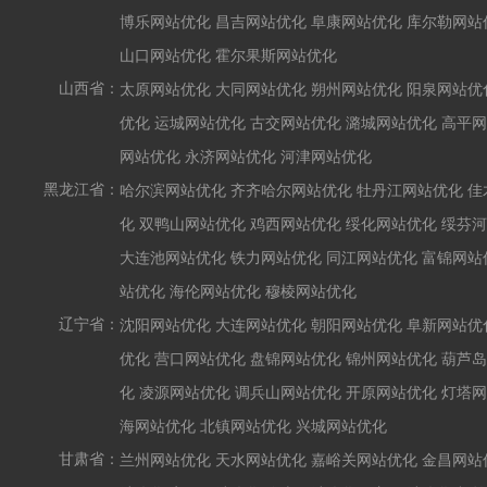
博乐网站优化
昌吉网站优化
阜康网站优化
库尔勒网站
山口网站优化
霍尔果斯网站优化
山西省：
太原网站优化
大同网站优化
朔州网站优化
阳泉网站优
优化
运城网站优化
古交网站优化
潞城网站优化
高平网
网站优化
永济网站优化
河津网站优化
黑龙江省：
哈尔滨网站优化
齐齐哈尔网站优化
牡丹江网站优化
佳
化
双鸭山网站优化
鸡西网站优化
绥化网站优化
绥芬河
大连池网站优化
铁力网站优化
同江网站优化
富锦网站
站优化
海伦网站优化
穆棱网站优化
辽宁省：
沈阳网站优化
大连网站优化
朝阳网站优化
阜新网站优
优化
营口网站优化
盘锦网站优化
锦州网站优化
葫芦岛
化
凌源网站优化
调兵山网站优化
开原网站优化
灯塔网
海网站优化
北镇网站优化
兴城网站优化
甘肃省：
兰州网站优化
天水网站优化
嘉峪关网站优化
金昌网站