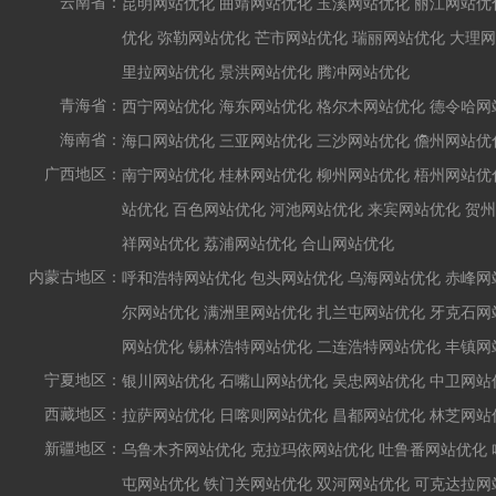
云南省：
昆明网站优化
曲靖网站优化
玉溪网站优化
丽江网站优
优化
弥勒网站优化
芒市网站优化
瑞丽网站优化
大理网
里拉网站优化
景洪网站优化
腾冲网站优化
青海省：
西宁网站优化
海东网站优化
格尔木网站优化
德令哈网
海南省：
海口网站优化
三亚网站优化
三沙网站优化
儋州网站优
广西地区：
南宁网站优化
桂林网站优化
柳州网站优化
梧州网站优
站优化
百色网站优化
河池网站优化
来宾网站优化
贺州
祥网站优化
荔浦网站优化
合山网站优化
内蒙古地区：
呼和浩特网站优化
包头网站优化
乌海网站优化
赤峰网
尔网站优化
满洲里网站优化
扎兰屯网站优化
牙克石网
网站优化
锡林浩特网站优化
二连浩特网站优化
丰镇网
宁夏地区：
银川网站优化
石嘴山网站优化
吴忠网站优化
中卫网站
西藏地区：
拉萨网站优化
日喀则网站优化
昌都网站优化
林芝网站
新疆地区：
乌鲁木齐网站优化
克拉玛依网站优化
吐鲁番网站优化
屯网站优化
铁门关网站优化
双河网站优化
可克达拉网