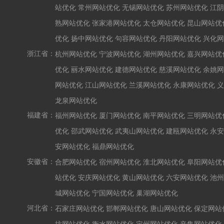
站优化
常州网站优化
无锡网站优化
苏州网站优化
江阴
熟网站优化
张家港网站优化
太仓网站优化
昆山网站优
优化
扬中网站优化
句容网站优化
丹阳网站优化
兴化网
浙江省：
杭州网站优化
宁波网站优化
湖州网站优化
嘉兴网站优
优化
丽水网站优化
建德网站优化
慈溪网站优化
余姚网
网站优化
江山网站优化
兰溪网站优化
永康网站优化
义
龙泉网站优化
福建省：
福州网站优化
厦门网站优化
南平网站优化
三明网站优
优化
邵武网站优化
武夷山网站优化
建瓯网站优化
永安
安网站优化
福鼎网站优化
安徽省：
合肥网站优化
宿州网站优化
淮北网站优化
阜阳网站优
站优化
安庆网站优化
黄山网站优化
六安网站优化
池州
城网站优化
宁国网站优化
巢湖网站优化
河北省：
石家庄网站优化
邯郸网站优化
唐山网站优化
保定网站