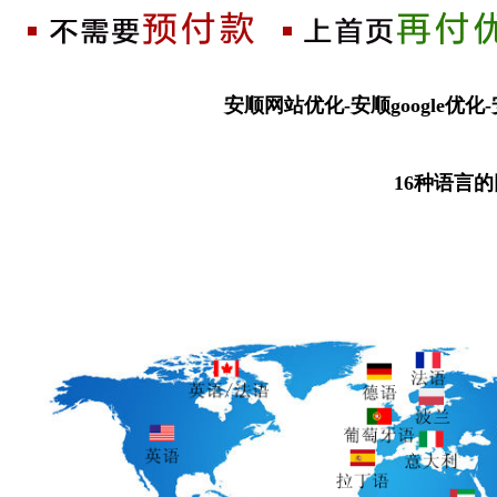
安顺网站优化-安顺google优
16种语言的