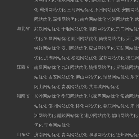
坊网站优化
衡水网站优化
定州网站优化
辛集网站优化
化
霸州网站优化
三河网站优化
涿州网站优化
安国网站
网站优化
深州网站优化
南宫网站优化
沙河网站优化
武
湖北省：
武汉网站优化
十堰网站优化
襄阳网站优化
荆门网站优
优化
宜昌网站优化
随州网站优化
仙桃网站优化
天门网
钟祥网站优化
汉川网站优化
应城网站优化
安陆网站优
优化
洪湖网站优化
松滋网站优化
宜都网站优化
枝江网
江西省：
南昌网站优化
九江网站优化
赣州网站优化
景德镇网站
站优化
吉安网站优化
庐山网站优化
瑞昌网站优化
乐平
冈山网站优化
贵溪网站优化
共青城网站优化
湖南省：
长沙网站优化
衡阳网站优化
张家界网站优化
常德网站
站优化
邵阳网站优化
怀化网站优化
娄底网站优化
耒阳
湘网站优化
醴陵网站优化
湘乡网站优化
韶山网站优化
优化
宁乡网站优化
山东省：
济南网站优化
青岛网站优化
聊城网站优化
德州网站优