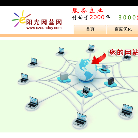
首页
百度优化