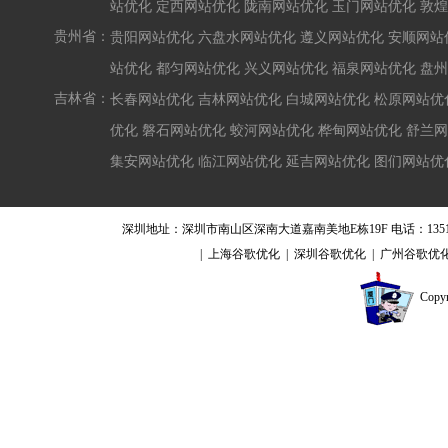
站优化
定西网站优化
陇南网站优化
玉门网站优化
敦煌
贵州省：
贵阳网站优化
六盘水网站优化
遵义网站优化
安顺网站
站优化
都匀网站优化
兴义网站优化
福泉网站优化
盘州
吉林省：
长春网站优化
吉林网站优化
白城网站优化
松原网站优
优化
磐石网站优化
蛟河网站优化
桦甸网站优化
舒兰网
集安网站优化
临江网站优化
延吉网站优化
图们网站优
深圳地址：深圳市南山区深南大道嘉南美地E栋19F 电话：13510
|
上海谷歌优化
|
深圳谷歌优化
|
广州谷歌优
Copy