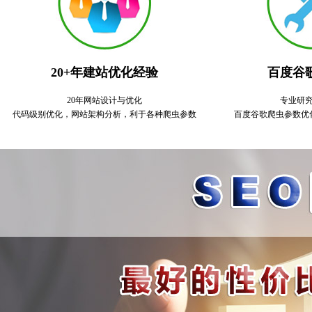
20+年建站优化经验
百度谷歌
20年网站设计与优化
专业研
代码级别优化，网站架构分析，利于各种爬虫参数
百度谷歌爬虫参数优