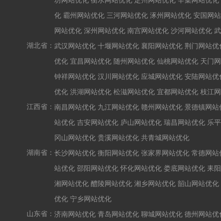
坊网站优化
衡水网站优化
定州网站优化
辛集网站优化
化
霸州网站优化
三河网站优化
涿州网站优化
安国网站
网站优化
深州网站优化
南宫网站优化
沙河网站优化
武
湖北省：
武汉网站优化
十堰网站优化
襄阳网站优化
荆门网站优
优化
宜昌网站优化
随州网站优化
仙桃网站优化
天门网
钟祥网站优化
汉川网站优化
应城网站优化
安陆网站优
优化
洪湖网站优化
松滋网站优化
宜都网站优化
枝江网
江西省：
南昌网站优化
九江网站优化
赣州网站优化
景德镇网站
站优化
吉安网站优化
庐山网站优化
瑞昌网站优化
乐平
冈山网站优化
贵溪网站优化
共青城网站优化
湖南省：
长沙网站优化
衡阳网站优化
张家界网站优化
常德网站
站优化
邵阳网站优化
怀化网站优化
娄底网站优化
耒阳
湘网站优化
醴陵网站优化
湘乡网站优化
韶山网站优化
优化
宁乡网站优化
山东省：
济南网站优化
青岛网站优化
聊城网站优化
德州网站优