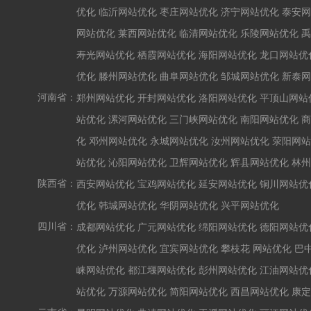
优化
临沂网站优化
枣庄网站优化
济宁网站优化
泰安网
网站优化
莱西网站优化
临清网站优化
乐陵网站优化
禹
寿光网站优化
栖霞网站优化
海阳网站优化
龙口网站优
优化
滕州网站优化
曲阜网站优化
邹城网站优化
新泰网
河南省：
郑州网站优化
开封网站优化
洛阳网站优化
平顶山网站
站优化
漯河网站优化
三门峡网站优化
南阳网站优化
商
化
邓州网站优化
永城网站优化
汝州网站优化
荥阳网站
站优化
沁阳网站优化
卫辉网站优化
辉县网站优化
林州
陕西省：
西安网站优化
宝鸡网站优化
延安网站优化
铜川网站优
优化
韩城网站优化
华阴网站优化
兴平网站优化
四川省：
成都网站优化
广元网站优化
绵阳网站优化
德阳网站优
优化
泸州网站优化
宜宾网站优化
攀枝花 网站优化
巴
崃网站优化
都江堰网站优化
彭州网站优化
江油网站优
站优化
万源网站优化
简阳网站优化
西昌网站优化
康定