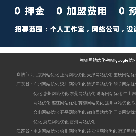
舞钢网站优化
舞钢google优
-
直辖市：
北京网站优化
上海网站优化
天津网站优化
重庆网站优
广东省：
广州网站优化
深圳网站优化
清远网站优化
韶关网站优
优化
惠州网站优化
东莞网站优化
珠海网站优化
中山网
网站优化
湛江网站优化
英德网站优化
连州网站优化
乐
台山网站优化
开平网站优化
鹤山网站优化
四会网站优
优化
廉江网站优化
雷州网站优化
江苏省：
南京网站优化
徐州网站优化
连云港网站优化
宿迁网站