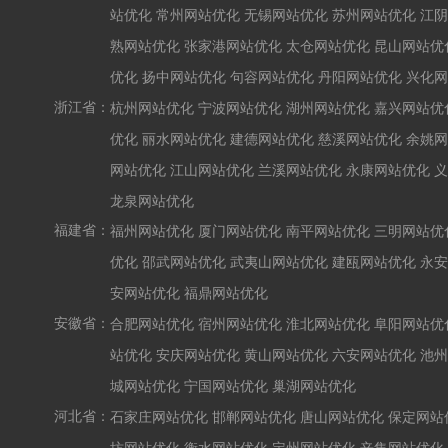
站优化
常州网站优化
无锡网站优化
苏州网站优化
江阴
熟网站优化
张家港网站优化
太仓网站优化
昆山网站优
优化
扬中网站优化
句容网站优化
丹阳网站优化
兴化网
浙江省：
杭州网站优化
宁波网站优化
湖州网站优化
嘉兴网站优
优化
丽水网站优化
建德网站优化
慈溪网站优化
余姚网
网站优化
江山网站优化
兰溪网站优化
永康网站优化
义
龙泉网站优化
福建省：
福州网站优化
厦门网站优化
南平网站优化
三明网站优
优化
邵武网站优化
武夷山网站优化
建瓯网站优化
永安
安网站优化
福鼎网站优化
安徽省：
合肥网站优化
宿州网站优化
淮北网站优化
阜阳网站优
站优化
安庆网站优化
黄山网站优化
六安网站优化
池州
城网站优化
宁国网站优化
巢湖网站优化
河北省：
石家庄网站优化
邯郸网站优化
唐山网站优化
保定网站