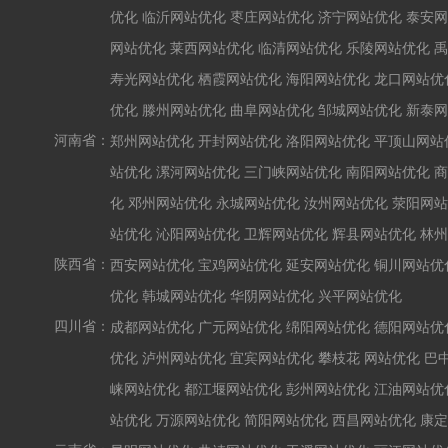
优化
临沂网站优化
枣庄网站优化
济宁网站优化
泰安网
网站优化
莱西网站优化
临清网站优化
乐陵网站优化
禹
寿光网站优化
栖霞网站优化
海阳网站优化
龙口网站优
优化
滕州网站优化
曲阜网站优化
邹城网站优化
新泰网
河南省：
郑州网站优化
开封网站优化
洛阳网站优化
平顶山网站
站优化
漯河网站优化
三门峡网站优化
南阳网站优化
商
化
邓州网站优化
永城网站优化
汝州网站优化
荥阳网站
站优化
沁阳网站优化
卫辉网站优化
辉县网站优化
林州
陕西省：
西安网站优化
宝鸡网站优化
延安网站优化
铜川网站优
优化
韩城网站优化
华阴网站优化
兴平网站优化
四川省：
成都网站优化
广元网站优化
绵阳网站优化
德阳网站优
优化
泸州网站优化
宜宾网站优化
攀枝花 网站优化
巴
崃网站优化
都江堰网站优化
彭州网站优化
江油网站优
站优化
万源网站优化
简阳网站优化
西昌网站优化
康定