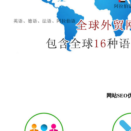
网站SEO