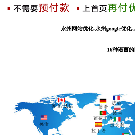
永州网站优化-永州google优
16种语言的