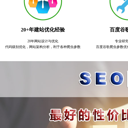
20+年建站优化经验
百度谷歌
20年网站设计与优化
专业研
代码级别优化，网站架构分析，利于各种爬虫参数
百度谷歌爬虫参数优