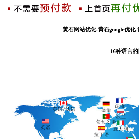
黄石网站优化-黄石google优
16种语言的