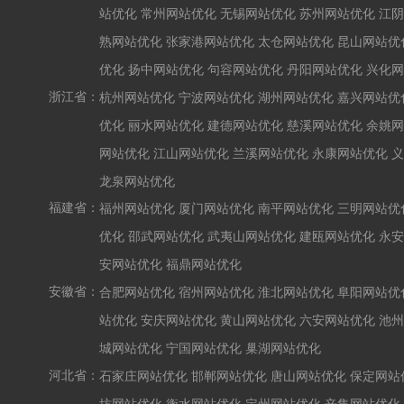
站优化
常州网站优化
无锡网站优化
苏州网站优化
江阴
熟网站优化
张家港网站优化
太仓网站优化
昆山网站优
优化
扬中网站优化
句容网站优化
丹阳网站优化
兴化网
浙江省：
杭州网站优化
宁波网站优化
湖州网站优化
嘉兴网站优
优化
丽水网站优化
建德网站优化
慈溪网站优化
余姚网
网站优化
江山网站优化
兰溪网站优化
永康网站优化
义
龙泉网站优化
福建省：
福州网站优化
厦门网站优化
南平网站优化
三明网站优
优化
邵武网站优化
武夷山网站优化
建瓯网站优化
永安
安网站优化
福鼎网站优化
安徽省：
合肥网站优化
宿州网站优化
淮北网站优化
阜阳网站优
站优化
安庆网站优化
黄山网站优化
六安网站优化
池州
城网站优化
宁国网站优化
巢湖网站优化
河北省：
石家庄网站优化
邯郸网站优化
唐山网站优化
保定网站