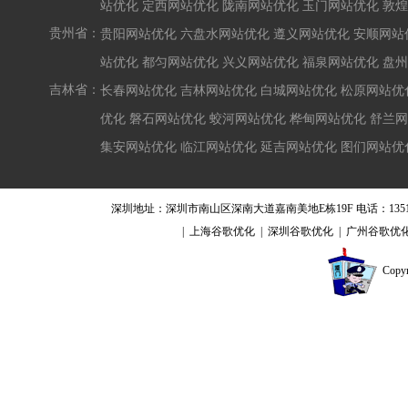
站优化
定西网站优化
陇南网站优化
玉门网站优化
敦煌
贵州省：
贵阳网站优化
六盘水网站优化
遵义网站优化
安顺网站
站优化
都匀网站优化
兴义网站优化
福泉网站优化
盘州
吉林省：
长春网站优化
吉林网站优化
白城网站优化
松原网站优
优化
磐石网站优化
蛟河网站优化
桦甸网站优化
舒兰网
集安网站优化
临江网站优化
延吉网站优化
图们网站优
深圳地址：深圳市南山区深南大道嘉南美地E栋19F 电话：13510
|
上海谷歌优化
|
深圳谷歌优化
|
广州谷歌优
Copy