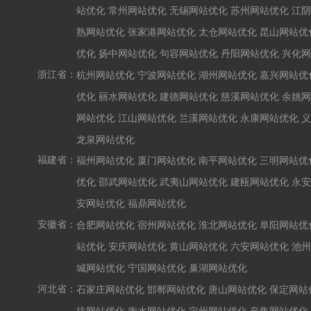
站优化
常州网站优化
无锡网站优化
苏州网站优化
江阴
熟网站优化
张家港网站优化
太仓网站优化
昆山网站优
优化
扬中网站优化
句容网站优化
丹阳网站优化
兴化网
浙江省：
杭州网站优化
宁波网站优化
湖州网站优化
嘉兴网站优
优化
丽水网站优化
建德网站优化
慈溪网站优化
余姚网
网站优化
江山网站优化
兰溪网站优化
永康网站优化
义
龙泉网站优化
福建省：
福州网站优化
厦门网站优化
南平网站优化
三明网站优
优化
邵武网站优化
武夷山网站优化
建瓯网站优化
永安
安网站优化
福鼎网站优化
安徽省：
合肥网站优化
宿州网站优化
淮北网站优化
阜阳网站优
站优化
安庆网站优化
黄山网站优化
六安网站优化
池州
城网站优化
宁国网站优化
巢湖网站优化
河北省：
石家庄网站优化
邯郸网站优化
唐山网站优化
保定网站