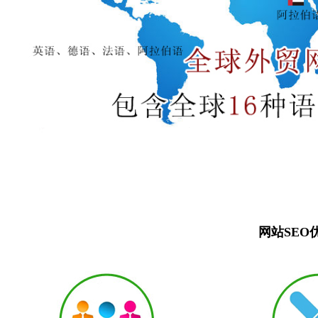
网站SEO