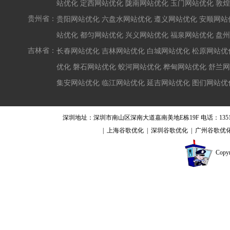
站优化
定西网站优化
陇南网站优化
玉门网站优化
敦煌
贵州省：
贵阳网站优化
六盘水网站优化
遵义网站优化
安顺网站
站优化
都匀网站优化
兴义网站优化
福泉网站优化
盘州
吉林省：
长春网站优化
吉林网站优化
白城网站优化
松原网站优
优化
磐石网站优化
蛟河网站优化
桦甸网站优化
舒兰网
集安网站优化
临江网站优化
延吉网站优化
图们网站优
深圳地址：深圳市南山区深南大道嘉南美地E栋19F 电话：13510
|
上海谷歌优化
|
深圳谷歌优化
|
广州谷歌优
Copy