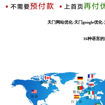
天门网站优化-天门google优
16种语言的