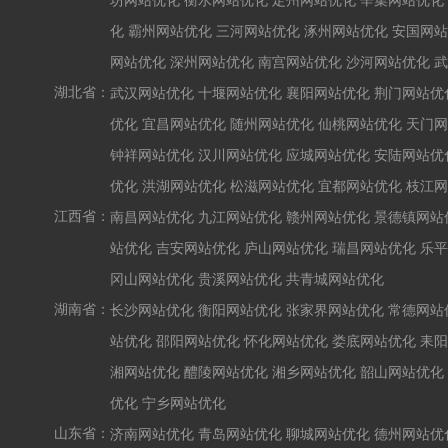
坊网站优化
衡水网站优化
定州网站优化
辛集网站优化
化
霸州网站优化
三河网站优化
涿州网站优化
安国网站
网站优化
深州网站优化
南宫网站优化
沙河网站优化
武
湖北省：
武汉网站优化
十堰网站优化
襄阳网站优化
荆门网站优
优化
宜昌网站优化
随州网站优化
仙桃网站优化
天门网
钟祥网站优化
汉川网站优化
应城网站优化
安陆网站优
优化
洪湖网站优化
松滋网站优化
宜都网站优化
枝江网
江西省：
南昌网站优化
九江网站优化
赣州网站优化
景德镇网站
站优化
吉安网站优化
庐山网站优化
瑞昌网站优化
乐平
冈山网站优化
贵溪网站优化
共青城网站优化
湖南省：
长沙网站优化
衡阳网站优化
张家界网站优化
常德网站
站优化
邵阳网站优化
怀化网站优化
娄底网站优化
耒阳
湘网站优化
醴陵网站优化
湘乡网站优化
韶山网站优化
优化
宁乡网站优化
山东省：
济南网站优化
青岛网站优化
聊城网站优化
德州网站优