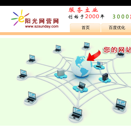
首页
百度优化