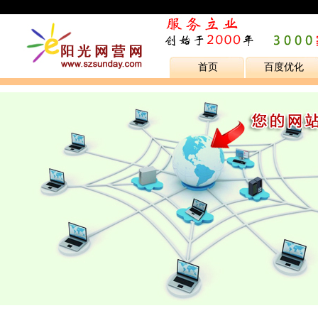
首页
百度优化