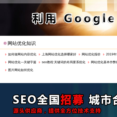
网站优化知识
如何做网站内容优化
上海网站优化选择哪家好
网站优化报价
2019
网站优化—关键字篇
seo教程:关键词的布局要系统化
网站优化基本作弊
图片网站如何优化