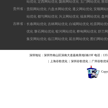
站优化
定西网站优化
陇南网站优化
玉门网站优化
敦煌
贵州省：
贵阳网站优化
六盘水网站优化
遵义网站优化
安顺网站
站优化
都匀网站优化
兴义网站优化
福泉网站优化
盘州
吉林省：
长春网站优化
吉林网站优化
白城网站优化
松原网站优
优化
磐石网站优化
蛟河网站优化
桦甸网站优化
舒兰网
集安网站优化
临江网站优化
延吉网站优化
图们网站优
深圳地址：深圳市南山区深南大道嘉南美地E栋19F 电话：13510
|
上海谷歌优化
|
深圳谷歌优化
|
广州谷歌优
Copy