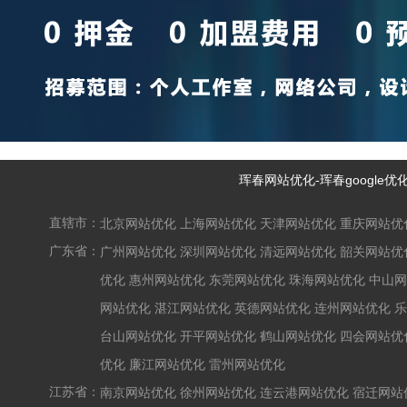
珲春网站优化
珲春google优
-
直辖市：
北京网站优化
上海网站优化
天津网站优化
重庆网站优
广东省：
广州网站优化
深圳网站优化
清远网站优化
韶关网站优
优化
惠州网站优化
东莞网站优化
珠海网站优化
中山网
网站优化
湛江网站优化
英德网站优化
连州网站优化
乐
台山网站优化
开平网站优化
鹤山网站优化
四会网站优
优化
廉江网站优化
雷州网站优化
江苏省：
南京网站优化
徐州网站优化
连云港网站优化
宿迁网站