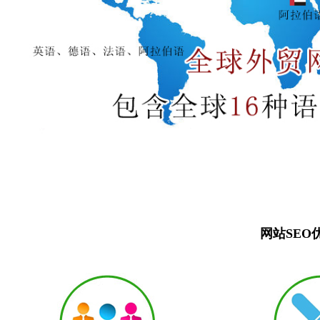
网站SEO