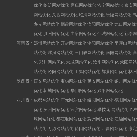
优化
临沂网站优化
枣庄网站优化
济宁网站优化
泰安网
网站优化
莱西网站优化
临清网站优化
乐陵网站优化
禹
寿光网站优化
栖霞网站优化
海阳网站优化
龙口网站优
优化
滕州网站优化
曲阜网站优化
邹城网站优化
新泰网
河南省：
郑州网站优化
开封网站优化
洛阳网站优化
平顶山网站
站优化
漯河网站优化
三门峡网站优化
南阳网站优化
商
化
邓州网站优化
永城网站优化
汝州网站优化
荥阳网站
站优化
沁阳网站优化
卫辉网站优化
辉县网站优化
林州
陕西省：
西安网站优化
宝鸡网站优化
延安网站优化
铜川网站优
优化
韩城网站优化
华阴网站优化
兴平网站优化
四川省：
成都网站优化
广元网站优化
绵阳网站优化
德阳网站优
优化
泸州网站优化
宜宾网站优化
攀枝花 网站优化
巴
崃网站优化
都江堰网站优化
彭州网站优化
江油网站优
站优化
万源网站优化
简阳网站优化
西昌网站优化
康定