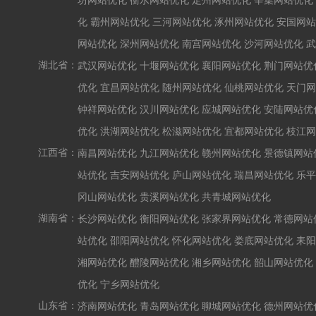
坊网站优化
衡水网站优化
定州网站优化
辛集网站优化
化
霸州网站优化
三河网站优化
涿州网站优化
安国网站
网站优化
深州网站优化
南宫网站优化
沙河网站优化
武
湖北省：
武汉网站优化
十堰网站优化
襄阳网站优化
荆门网站优
优化
宜昌网站优化
随州网站优化
仙桃网站优化
天门网
钟祥网站优化
汉川网站优化
应城网站优化
安陆网站优
优化
洪湖网站优化
松滋网站优化
宜都网站优化
枝江网
江西省：
南昌网站优化
九江网站优化
赣州网站优化
景德镇网站
站优化
吉安网站优化
庐山网站优化
瑞昌网站优化
乐平
冈山网站优化
贵溪网站优化
共青城网站优化
湖南省：
长沙网站优化
衡阳网站优化
张家界网站优化
常德网站
站优化
邵阳网站优化
怀化网站优化
娄底网站优化
耒阳
湘网站优化
醴陵网站优化
湘乡网站优化
韶山网站优化
优化
宁乡网站优化
山东省：
济南网站优化
青岛网站优化
聊城网站优化
德州网站优