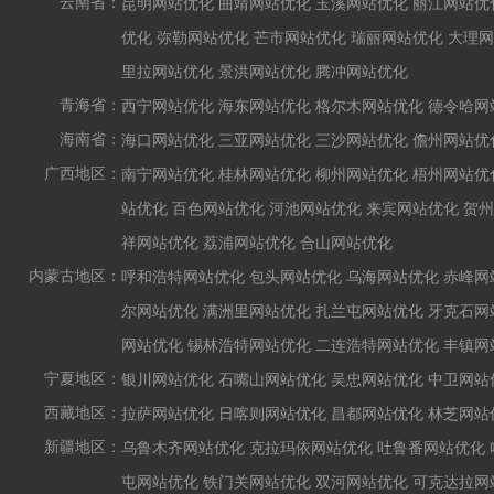
云南省：
昆明网站优化
曲靖网站优化
玉溪网站优化
丽江网站优
优化
弥勒网站优化
芒市网站优化
瑞丽网站优化
大理网
里拉网站优化
景洪网站优化
腾冲网站优化
青海省：
西宁网站优化
海东网站优化
格尔木网站优化
德令哈网
海南省：
海口网站优化
三亚网站优化
三沙网站优化
儋州网站优
广西地区：
南宁网站优化
桂林网站优化
柳州网站优化
梧州网站优
站优化
百色网站优化
河池网站优化
来宾网站优化
贺州
祥网站优化
荔浦网站优化
合山网站优化
内蒙古地区：
呼和浩特网站优化
包头网站优化
乌海网站优化
赤峰网
尔网站优化
满洲里网站优化
扎兰屯网站优化
牙克石网
网站优化
锡林浩特网站优化
二连浩特网站优化
丰镇网
宁夏地区：
银川网站优化
石嘴山网站优化
吴忠网站优化
中卫网站
西藏地区：
拉萨网站优化
日喀则网站优化
昌都网站优化
林芝网站
新疆地区：
乌鲁木齐网站优化
克拉玛依网站优化
吐鲁番网站优化
屯网站优化
铁门关网站优化
双河网站优化
可克达拉网