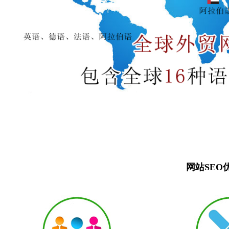
网站SEO