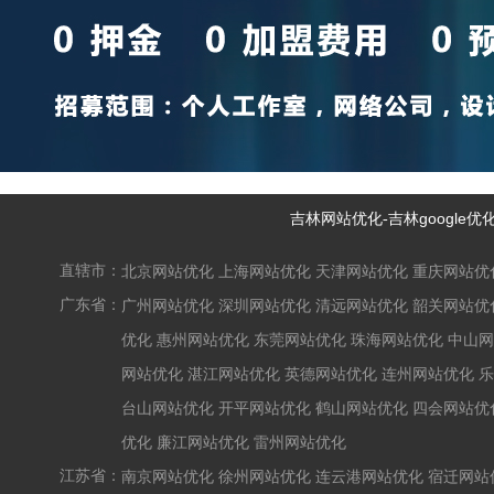
吉林网站优化
吉林google优
-
直辖市：
北京网站优化
上海网站优化
天津网站优化
重庆网站优
广东省：
广州网站优化
深圳网站优化
清远网站优化
韶关网站优
优化
惠州网站优化
东莞网站优化
珠海网站优化
中山网
网站优化
湛江网站优化
英德网站优化
连州网站优化
乐
台山网站优化
开平网站优化
鹤山网站优化
四会网站优
优化
廉江网站优化
雷州网站优化
江苏省：
南京网站优化
徐州网站优化
连云港网站优化
宿迁网站