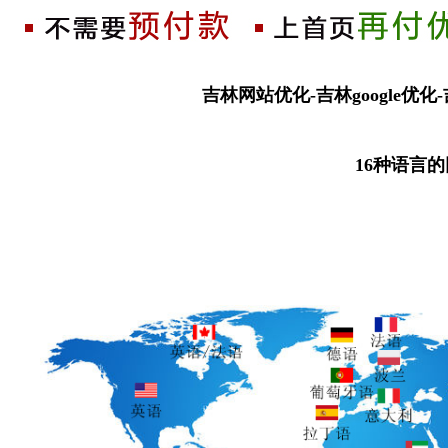
吉林网站优化-吉林google优
16种语言的