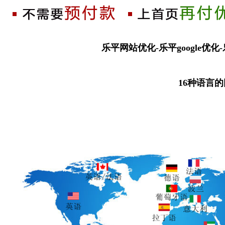
乐平网站优化-乐平google优
16种语言的