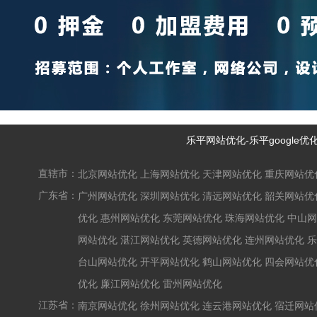
乐平网站优化
乐平google优
-
直辖市：
北京网站优化
上海网站优化
天津网站优化
重庆网站优
广东省：
广州网站优化
深圳网站优化
清远网站优化
韶关网站优
优化
惠州网站优化
东莞网站优化
珠海网站优化
中山网
网站优化
湛江网站优化
英德网站优化
连州网站优化
乐
台山网站优化
开平网站优化
鹤山网站优化
四会网站优
优化
廉江网站优化
雷州网站优化
江苏省：
南京网站优化
徐州网站优化
连云港网站优化
宿迁网站