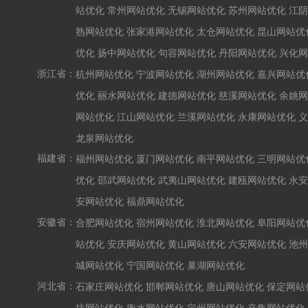
站优化
常州网站优化
无锡网站优化
苏州网站优化
江阴
熟网站优化
张家港网站优化
太仓网站优化
昆山网站优
优化
扬中网站优化
句容网站优化
丹阳网站优化
兴化网
浙江省：
杭州网站优化
宁波网站优化
湖州网站优化
嘉兴网站优
优化
丽水网站优化
建德网站优化
慈溪网站优化
余姚网
网站优化
江山网站优化
兰溪网站优化
永康网站优化
义
龙泉网站优化
福建省：
福州网站优化
厦门网站优化
南平网站优化
三明网站优
优化
邵武网站优化
武夷山网站优化
建瓯网站优化
永安
安网站优化
福鼎网站优化
安徽省：
合肥网站优化
宿州网站优化
淮北网站优化
阜阳网站优
站优化
安庆网站优化
黄山网站优化
六安网站优化
池州
城网站优化
宁国网站优化
巢湖网站优化
河北省：
石家庄网站优化
邯郸网站优化
唐山网站优化
保定网站