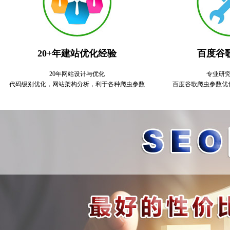
20+年建站优化经验
百度谷歌
20年网站设计与优化
专业研
代码级别优化，网站架构分析，利于各种爬虫参数
百度谷歌爬虫参数优