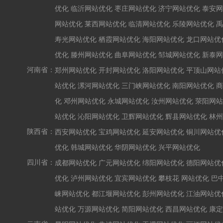
优化
临沂网站优化
枣庄网站优化
济宁网站优化
泰安网
网站优化
莱西网站优化
临清网站优化
乐陵网站优化
禹
寿光网站优化
栖霞网站优化
海阳网站优化
龙口网站优
优化
滕州网站优化
曲阜网站优化
邹城网站优化
新泰网
河南省：
郑州网站优化
开封网站优化
洛阳网站优化
平顶山网站
站优化
漯河网站优化
三门峡网站优化
南阳网站优化
商
化
邓州网站优化
永城网站优化
汝州网站优化
荥阳网站
站优化
沁阳网站优化
卫辉网站优化
辉县网站优化
林州
陕西省：
西安网站优化
宝鸡网站优化
延安网站优化
铜川网站优
优化
韩城网站优化
华阴网站优化
兴平网站优化
四川省：
成都网站优化
广元网站优化
绵阳网站优化
德阳网站优
优化
泸州网站优化
宜宾网站优化
攀枝花 网站优化
巴
崃网站优化
都江堰网站优化
彭州网站优化
江油网站优
站优化
万源网站优化
简阳网站优化
西昌网站优化
康定