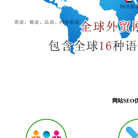
网站SEO