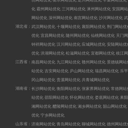
坊网站优化
衡水网站优化
定州网站优化
辛集网站优化
化
霸州网站优化
三河网站优化
涿州网站优化
安国网站
网站优化
深州网站优化
南宫网站优化
沙河网站优化
武
湖北省：
武汉网站优化
十堰网站优化
襄阳网站优化
荆门网站优
优化
宜昌网站优化
随州网站优化
仙桃网站优化
天门网
钟祥网站优化
汉川网站优化
应城网站优化
安陆网站优
优化
洪湖网站优化
松滋网站优化
宜都网站优化
枝江网
江西省：
南昌网站优化
九江网站优化
赣州网站优化
景德镇网站
站优化
吉安网站优化
庐山网站优化
瑞昌网站优化
乐平
冈山网站优化
贵溪网站优化
共青城网站优化
湖南省：
长沙网站优化
衡阳网站优化
张家界网站优化
常德网站
站优化
邵阳网站优化
怀化网站优化
娄底网站优化
耒阳
湘网站优化
醴陵网站优化
湘乡网站优化
韶山网站优化
优化
宁乡网站优化
山东省：
济南网站优化
青岛网站优化
聊城网站优化
德州网站优