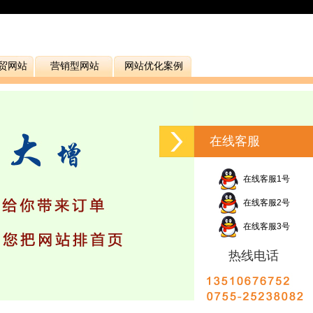
贸网站
营销型网站
网站优化案例
在线客服
在线客服1号
在线客服2号
在线客服3号
热线电话