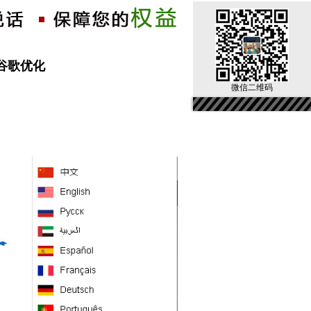
沂谷歌优化
微信二维码