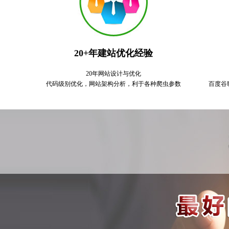
20+年建站优化经验
20年网站设计与优化
代码级别优化，网站架构分析，利于各种爬虫参数
百度谷