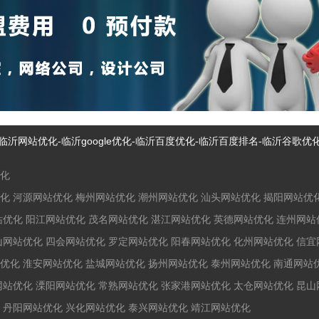
临沂网站优化
临沂google优化
临沂百度优化
临沂百度排名
临沂谷歌优
-
-
-
-
化
化
河源网站优化
梅州网站优化
潮州网站优化
汕头网站优化
揭阳网站优
站优化
阳江网站优化
茂名网站优化
湛江网站优化
英德网站优化
连州网站
山网站优化
四会网站优化
罗定网站优化
阳春网站优化
化州网站优化
信宜
优化
淮安网站优化
盐城网站优化
扬州网站优化
泰州网站优化
南通网站
网站优化
溧阳网站优化
常熟网站优化
张家港网站优化
太仓网站优化
昆山
丹阳网站优化
兴化网站优化
泰兴网站优化
靖江网站优化