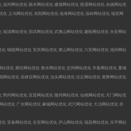
化
温州网站优化
丽水网站优化
建德网站优化
慈溪网站优化
余姚网站优
优化
义乌网站优化
东阳网站优化
临海网站优化
温岭网站优化
瑞安网
化
福清网站优化
邵武网站优化
武夷山网站优化
建瓯网站优化
永安网站
优化
铜陵网站优化
安庆网站优化
黄山网站优化
六安网站优化
池州网站
网站优化
廊坊网站优化
衡水网站优化
定州网站优化
辛集网站优化
藁城
国网站优化
高碑店网站优化
泊头网站优化
任丘网站优化
黄骅网站优化
化
荆州网站优化
宜昌网站优化
随州网站优化
仙桃网站优化
天门网站优
网站优化
广水网站优化
麻城网站优化
武穴网站优化
大冶网站优化
赤
优化
宜春网站优化
吉安网站优化
庐山网站优化
瑞昌网站优化
乐平网站