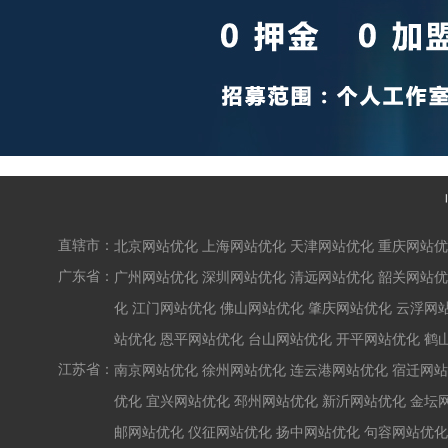
直辖市：
北京网站优化
上海网站优化
天津网站优化
重庆网站优
广东省：
广州网站优化
深圳网站优化
清远网站优化
韶关网站优
化
江门网站优化
佛山网站优化
肇庆网站优化
云浮网
站优化
恩平网站优化
台山网站优化
开平网站优化
鹤
江苏省：
南京网站优化
徐州网站优化
连云港网站优化
宿迁网站
优化
宜兴网站优化
邳州网站优化
新沂网站优化
金坛
邮网站优化
仪征网站优化
扬中网站优化
句容网站优化