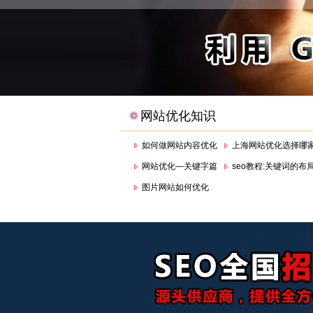
网站优化知识
如何做网站内容优化
上海网站优化选择哪
网站优化—关键字篇
seo教程:关键词的布
图片网站如何优化