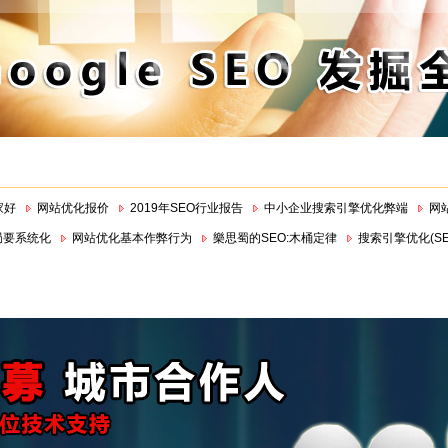
家好
网站优化报价
2019年SEO行业报告
中小企业搜索引擎优化弊端
网
局要系统化
网站优化基本作弊行为
樂思蜀的SEO:木桶定律
搜索引擎优化(S