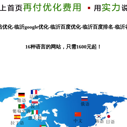
优化-临沂google优化-临沂百度优化-临沂百度排名-临
16种语言的网站，只需1600元起！