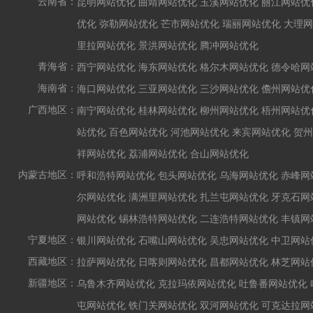
云南省：
昆明网站优化
曲靖网站优化
玉溪网站优化
丽江网站优
优化
弥勒网站优化
芒市网站优化
瑞丽网站优化
大理网
里拉网站优化
景洪网站优化
腾冲网站优化
青海省：
西宁网站优化
海东网站优化
格尔木网站优化
德令哈网
海南省：
海口网站优化
三亚网站优化
三沙网站优化
儋州网站优
广西地区：
南宁网站优化
桂林网站优化
柳州网站优化
梧州网站优
站优化
百色网站优化
河池网站优化
来宾网站优化
贺州
祥网站优化
荔浦网站优化
合山网站优化
内蒙古地区：
呼和浩特网站优化
包头网站优化
乌海网站优化
赤峰网
尔网站优化
满洲里网站优化
扎兰屯网站优化
牙克石网
网站优化
锡林浩特网站优化
二连浩特网站优化
丰镇网
宁夏地区：
银川网站优化
石嘴山网站优化
吴忠网站优化
中卫网站
西藏地区：
拉萨网站优化
日喀则网站优化
昌都网站优化
林芝网站
新疆地区：
乌鲁木齐网站优化
克拉玛依网站优化
吐鲁番网站优化
屯网站优化
铁门关网站优化
双河网站优化
可克达拉网