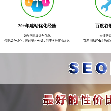
20+年建站优化经验
百度谷歌
20年网站设计与优化
专业研
代码级别优化，网站架构分析，利于各种爬虫参数
百度谷歌爬虫参数优