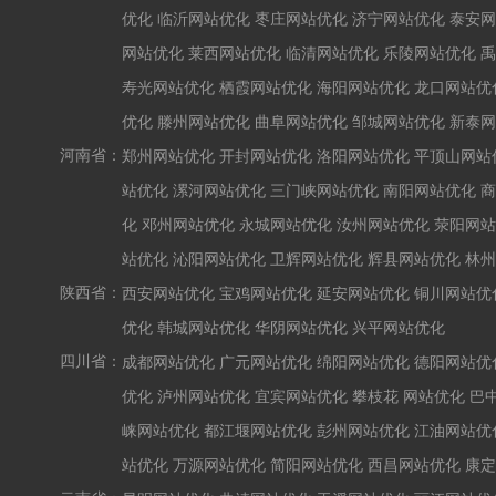
优化
临沂网站优化
枣庄网站优化
济宁网站优化
泰安网
网站优化
莱西网站优化
临清网站优化
乐陵网站优化
禹
寿光网站优化
栖霞网站优化
海阳网站优化
龙口网站优
优化
滕州网站优化
曲阜网站优化
邹城网站优化
新泰网
河南省：
郑州网站优化
开封网站优化
洛阳网站优化
平顶山网站
站优化
漯河网站优化
三门峡网站优化
南阳网站优化
商
化
邓州网站优化
永城网站优化
汝州网站优化
荥阳网站
站优化
沁阳网站优化
卫辉网站优化
辉县网站优化
林州
陕西省：
西安网站优化
宝鸡网站优化
延安网站优化
铜川网站优
优化
韩城网站优化
华阴网站优化
兴平网站优化
四川省：
成都网站优化
广元网站优化
绵阳网站优化
德阳网站优
优化
泸州网站优化
宜宾网站优化
攀枝花 网站优化
巴
崃网站优化
都江堰网站优化
彭州网站优化
江油网站优
站优化
万源网站优化
简阳网站优化
西昌网站优化
康定