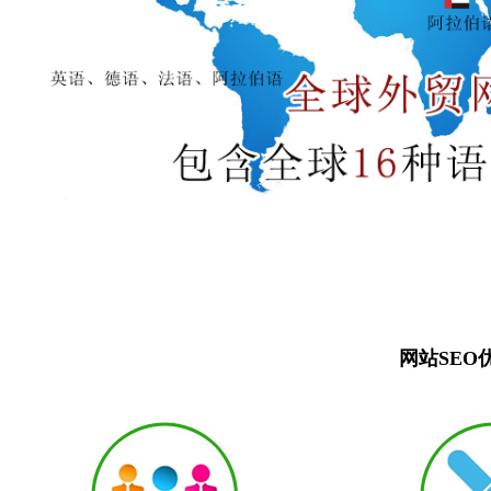
网站SEO