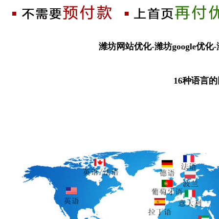
潍坊网站优化-潍坊google优
16种语言的