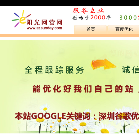
首页
百度优化