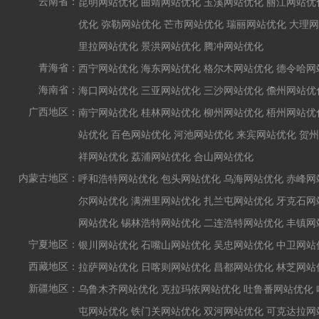
云南省：
昆明网站优化
曲靖网站优化
玉溪网站优化
丽江网站优
优化
弥勒网站优化
芒市网站优化
瑞丽网站优化
大理网
里拉网站优化
景洪网站优化
腾冲网站优化
青海省：
西宁网站优化
海东网站优化
格尔木网站优化
德令哈网
海南省：
海口网站优化
三亚网站优化
三沙网站优化
儋州网站优
广西地区：
南宁网站优化
桂林网站优化
柳州网站优化
梧州网站优
站优化
百色网站优化
河池网站优化
来宾网站优化
贺州
祥网站优化
荔浦网站优化
合山网站优化
内蒙古地区：
呼和浩特网站优化
包头网站优化
乌海网站优化
赤峰网
尔网站优化
满洲里网站优化
扎兰屯网站优化
牙克石网
网站优化
锡林浩特网站优化
二连浩特网站优化
丰镇网
宁夏地区：
银川网站优化
石嘴山网站优化
吴忠网站优化
中卫网站
西藏地区：
拉萨网站优化
日喀则网站优化
昌都网站优化
林芝网站
新疆地区：
乌鲁木齐网站优化
克拉玛依网站优化
吐鲁番网站优化
屯网站优化
铁门关网站优化
双河网站优化
可克达拉网