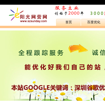
首页
百度优化