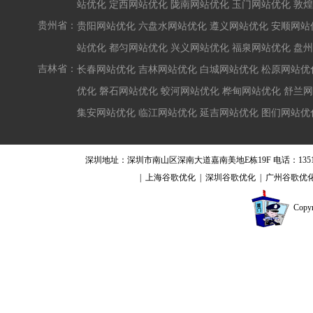
站优化
定西网站优化
陇南网站优化
玉门网站优化
敦煌
贵州省：
贵阳网站优化
六盘水网站优化
遵义网站优化
安顺网站
站优化
都匀网站优化
兴义网站优化
福泉网站优化
盘州
吉林省：
长春网站优化
吉林网站优化
白城网站优化
松原网站优
优化
磐石网站优化
蛟河网站优化
桦甸网站优化
舒兰网
集安网站优化
临江网站优化
延吉网站优化
图们网站优
深圳地址：深圳市南山区深南大道嘉南美地E栋19F 电话：13510
|
上海谷歌优化
|
深圳谷歌优化
|
广州谷歌优
Copy