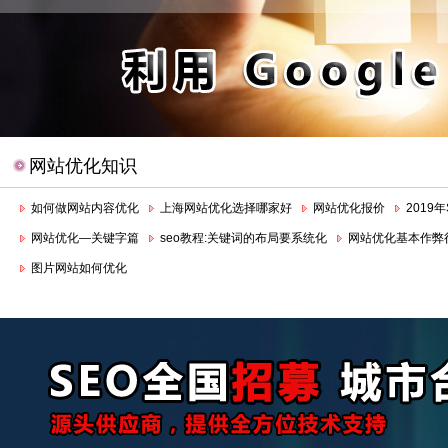
网站优化知识
如何做网站内容优化
上海网站优化选择哪家好
网站优化报价
2019
网站优化—关键字篇
seo教程:关键词的布局要系统化
网站优化基本作弊
图片网站如何优化