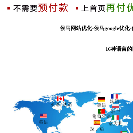
侯马网站优化-侯马google优
16种语言的