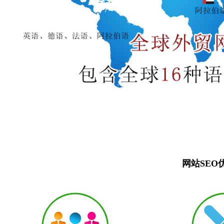
网站SEO