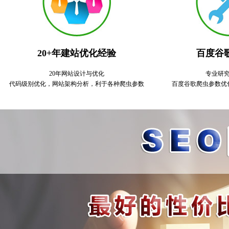
20+年建站优化经验
百度谷歌
20年网站设计与优化
专业研
代码级别优化，网站架构分析，利于各种爬虫参数
百度谷歌爬虫参数优