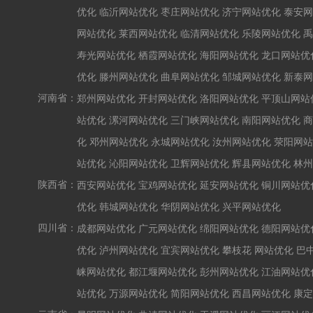
优化
临沂网站优化
枣庄网站优化
济宁网站优化
泰安网
网站优化
莱西网站优化
临清网站优化
乐陵网站优化
禹
寿光网站优化
栖霞网站优化
海阳网站优化
龙口网站优
优化
滕州网站优化
曲阜网站优化
邹城网站优化
新泰网
河南省：
郑州网站优化
开封网站优化
洛阳网站优化
平顶山网站
站优化
漯河网站优化
三门峡网站优化
南阳网站优化
商
化
邓州网站优化
永城网站优化
汝州网站优化
荥阳网站
站优化
沁阳网站优化
卫辉网站优化
辉县网站优化
林州
陕西省：
西安网站优化
宝鸡网站优化
延安网站优化
铜川网站优
优化
韩城网站优化
华阴网站优化
兴平网站优化
四川省：
成都网站优化
广元网站优化
绵阳网站优化
德阳网站优
优化
泸州网站优化
宜宾网站优化
攀枝花 网站优化
巴
崃网站优化
都江堰网站优化
彭州网站优化
江油网站优
站优化
万源网站优化
简阳网站优化
西昌网站优化
康定