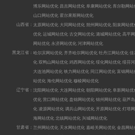
博乐网站优化
昌吉网站优化
阜康网站优化
库尔勒网站
山口网站优化
霍尔果斯网站优化
山西省：
太原网站优化
大同网站优化
朔州网站优化
阳泉网站优
优化
运城网站优化
古交网站优化
潞城网站优化
高平网
网站优化
永济网站优化
河津网站优化
黑龙江省：
哈尔滨网站优化
齐齐哈尔网站优化
牡丹江网站优化
佳
化
双鸭山网站优化
鸡西网站优化
绥化网站优化
绥芬河
大连池网站优化
铁力网站优化
同江网站优化
富锦网站
站优化
海伦网站优化
穆棱网站优化
辽宁省：
沈阳网站优化
大连网站优化
朝阳网站优化
阜新网站优
优化
营口网站优化
盘锦网站优化
锦州网站优化
葫芦岛
化
凌源网站优化
调兵山网站优化
开原网站优化
灯塔网
海网站优化
北镇网站优化
兴城网站优化
甘肃省：
兰州网站优化
天水网站优化
嘉峪关网站优化
金昌网站