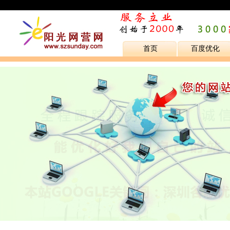
首页
百度优化