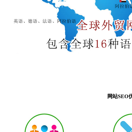
网站SEO