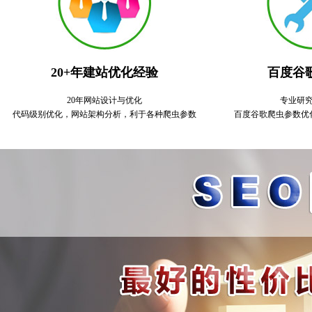
20+年建站优化经验
百度谷歌
20年网站设计与优化
专业研
代码级别优化，网站架构分析，利于各种爬虫参数
百度谷歌爬虫参数优