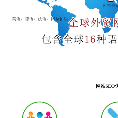
网站SEO