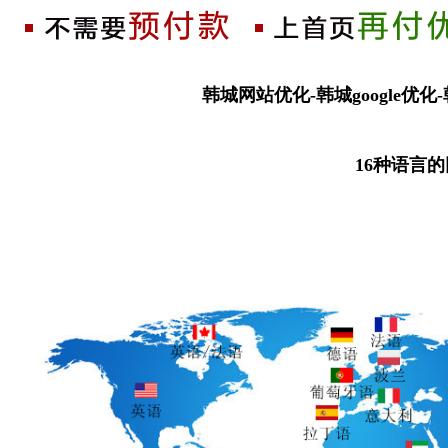
韩城网站优化-韩城google优
16种语言的