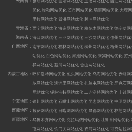
云南省：
昆明网站优化
曲靖网站优化
玉溪网站优化
丽江网站优
优化
弥勒网站优化
芒市网站优化
瑞丽网站优化
大理网
里拉网站优化
景洪网站优化
腾冲网站优化
青海省：
西宁网站优化
海东网站优化
格尔木网站优化
德令哈网
海南省：
海口网站优化
三亚网站优化
三沙网站优化
儋州网站优
广西地区：
南宁网站优化
桂林网站优化
柳州网站优化
梧州网站优
站优化
百色网站优化
河池网站优化
来宾网站优化
贺州
祥网站优化
荔浦网站优化
合山网站优化
内蒙古地区：
呼和浩特网站优化
包头网站优化
乌海网站优化
赤峰网
尔网站优化
满洲里网站优化
扎兰屯网站优化
牙克石网
网站优化
锡林浩特网站优化
二连浩特网站优化
丰镇网
宁夏地区：
银川网站优化
石嘴山网站优化
吴忠网站优化
中卫网站
西藏地区：
拉萨网站优化
日喀则网站优化
昌都网站优化
林芝网站
新疆地区：
乌鲁木齐网站优化
克拉玛依网站优化
吐鲁番网站优化
屯网站优化
铁门关网站优化
双河网站优化
可克达拉网