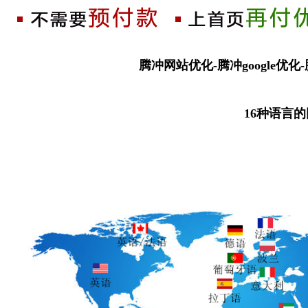
腾冲网站优化-腾冲google优
16种语言的