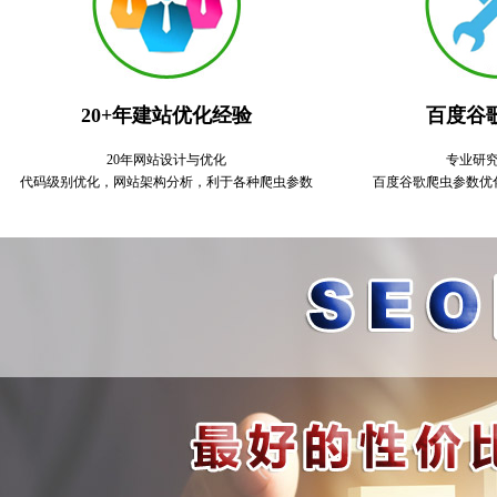
20+年建站优化经验
百度谷歌
20年网站设计与优化
专业研
代码级别优化，网站架构分析，利于各种爬虫参数
百度谷歌爬虫参数优