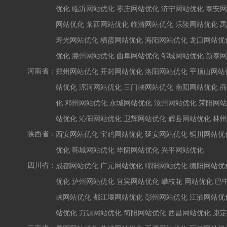
优化
临沂网站优化
枣庄网站优化
济宁网站优化
泰安网
网站优化
莱西网站优化
临清网站优化
乐陵网站优化
禹
寿光网站优化
栖霞网站优化
海阳网站优化
龙口网站优
优化
滕州网站优化
曲阜网站优化
邹城网站优化
新泰网
河南省：
郑州网站优化
开封网站优化
洛阳网站优化
平顶山网站
站优化
漯河网站优化
三门峡网站优化
南阳网站优化
商
化
邓州网站优化
永城网站优化
汝州网站优化
荥阳网站
站优化
沁阳网站优化
卫辉网站优化
辉县网站优化
林州
陕西省：
西安网站优化
宝鸡网站优化
延安网站优化
铜川网站优
优化
韩城网站优化
华阴网站优化
兴平网站优化
四川省：
成都网站优化
广元网站优化
绵阳网站优化
德阳网站优
优化
泸州网站优化
宜宾网站优化
攀枝花 网站优化
巴
崃网站优化
都江堰网站优化
彭州网站优化
江油网站优
站优化
万源网站优化
简阳网站优化
西昌网站优化
康定