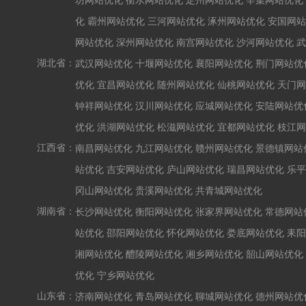
坊网站优化
衡水网站优化
定州网站优化
辛集网站优化
化
霸州网站优化
三河网站优化
涿州网站优化
安国网站
网站优化
深州网站优化
南宫网站优化
沙河网站优化
武
湖北省：
武汉网站优化
十堰网站优化
襄阳网站优化
荆门网站优
优化
宜昌网站优化
随州网站优化
仙桃网站优化
天门网
钟祥网站优化
汉川网站优化
应城网站优化
安陆网站优
优化
洪湖网站优化
松滋网站优化
宜都网站优化
枝江网
江西省：
南昌网站优化
九江网站优化
赣州网站优化
景德镇网站
站优化
吉安网站优化
庐山网站优化
瑞昌网站优化
乐平
冈山网站优化
贵溪网站优化
共青城网站优化
湖南省：
长沙网站优化
衡阳网站优化
张家界网站优化
常德网站
站优化
邵阳网站优化
怀化网站优化
娄底网站优化
耒阳
湘网站优化
醴陵网站优化
湘乡网站优化
韶山网站优化
优化
宁乡网站优化
山东省：
济南网站优化
青岛网站优化
聊城网站优化
德州网站优