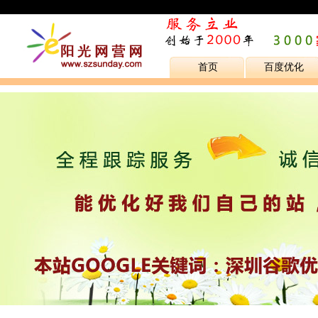
首页
百度优化