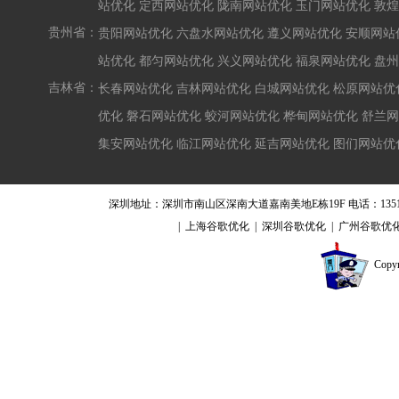
站优化
定西网站优化
陇南网站优化
玉门网站优化
敦煌
贵州省：
贵阳网站优化
六盘水网站优化
遵义网站优化
安顺网站
站优化
都匀网站优化
兴义网站优化
福泉网站优化
盘州
吉林省：
长春网站优化
吉林网站优化
白城网站优化
松原网站优
优化
磐石网站优化
蛟河网站优化
桦甸网站优化
舒兰网
集安网站优化
临江网站优化
延吉网站优化
图们网站优
深圳地址：深圳市南山区深南大道嘉南美地E栋19F 电话：13510
|
上海谷歌优化
|
深圳谷歌优化
|
广州谷歌优
Copy