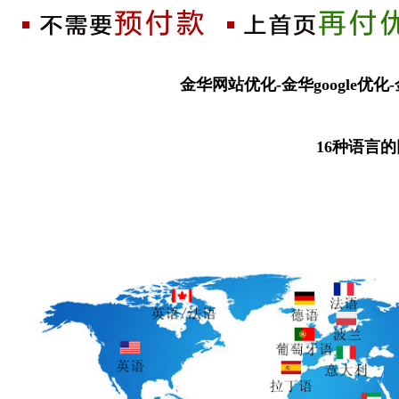
金华网站优化-金华google优
16种语言的