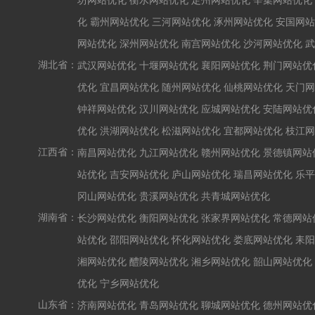
坊网站优化
衡水网站优化
定州网站优化
辛集网站优化
化
霸州网站优化
三河网站优化
涿州网站优化
安国网站
网站优化
深州网站优化
南宫网站优化
沙河网站优化
武
湖北省：
武汉网站优化
十堰网站优化
襄阳网站优化
荆门网站优
优化
宜昌网站优化
随州网站优化
仙桃网站优化
天门网
钟祥网站优化
汉川网站优化
应城网站优化
安陆网站优
优化
洪湖网站优化
松滋网站优化
宜都网站优化
枝江网
江西省：
南昌网站优化
九江网站优化
赣州网站优化
景德镇网站
站优化
吉安网站优化
庐山网站优化
瑞昌网站优化
乐平
冈山网站优化
贵溪网站优化
共青城网站优化
湖南省：
长沙网站优化
衡阳网站优化
张家界网站优化
常德网站
站优化
邵阳网站优化
怀化网站优化
娄底网站优化
耒阳
湘网站优化
醴陵网站优化
湘乡网站优化
韶山网站优化
优化
宁乡网站优化
山东省：
济南网站优化
青岛网站优化
聊城网站优化
德州网站优