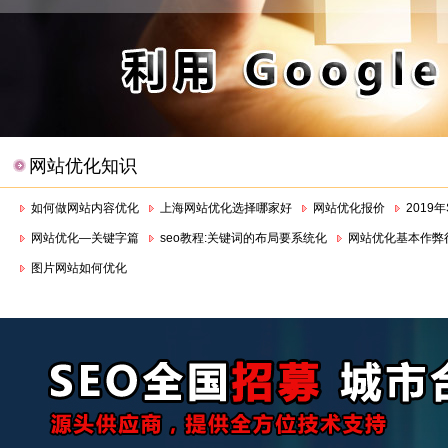
网站优化知识
如何做网站内容优化
上海网站优化选择哪家好
网站优化报价
2019
网站优化—关键字篇
seo教程:关键词的布局要系统化
网站优化基本作弊
图片网站如何优化