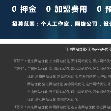
琼海网站优化
琼海google优
-
直辖市：
北京网站优化
上海网站优化
天津网站优化
重庆网站优
广东省：
广州网站优化
深圳网站优化
清远网站优化
韶关网站优
优化
惠州网站优化
东莞网站优化
珠海网站优化
中山网
网站优化
湛江网站优化
英德网站优化
连州网站优化
乐
台山网站优化
开平网站优化
鹤山网站优化
四会网站优
优化
廉江网站优化
雷州网站优化
江苏省：
南京网站优化
徐州网站优化
连云港网站优化
宿迁网站