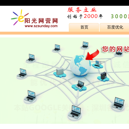
首页
百度优化