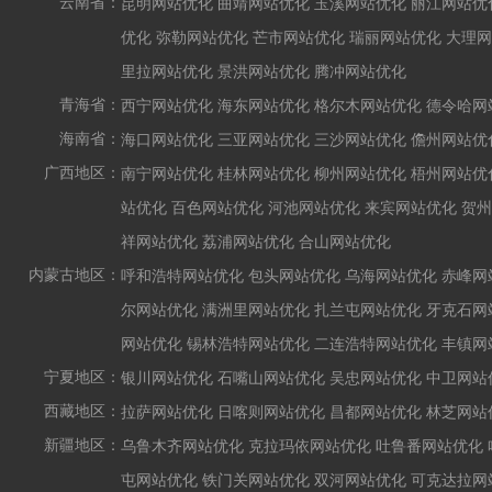
云南省：
昆明网站优化
曲靖网站优化
玉溪网站优化
丽江网站优
优化
弥勒网站优化
芒市网站优化
瑞丽网站优化
大理网
里拉网站优化
景洪网站优化
腾冲网站优化
青海省：
西宁网站优化
海东网站优化
格尔木网站优化
德令哈网
海南省：
海口网站优化
三亚网站优化
三沙网站优化
儋州网站优
广西地区：
南宁网站优化
桂林网站优化
柳州网站优化
梧州网站优
站优化
百色网站优化
河池网站优化
来宾网站优化
贺州
祥网站优化
荔浦网站优化
合山网站优化
内蒙古地区：
呼和浩特网站优化
包头网站优化
乌海网站优化
赤峰网
尔网站优化
满洲里网站优化
扎兰屯网站优化
牙克石网
网站优化
锡林浩特网站优化
二连浩特网站优化
丰镇网
宁夏地区：
银川网站优化
石嘴山网站优化
吴忠网站优化
中卫网站
西藏地区：
拉萨网站优化
日喀则网站优化
昌都网站优化
林芝网站
新疆地区：
乌鲁木齐网站优化
克拉玛依网站优化
吐鲁番网站优化
屯网站优化
铁门关网站优化
双河网站优化
可克达拉网