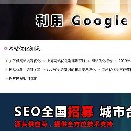
网站优化知识
如何做网站内容优化
上海网站优化选择哪家好
网站优化报价
2019
网站优化—关键字篇
seo教程:关键词的布局要系统化
网站优化基本作弊
图片网站如何优化