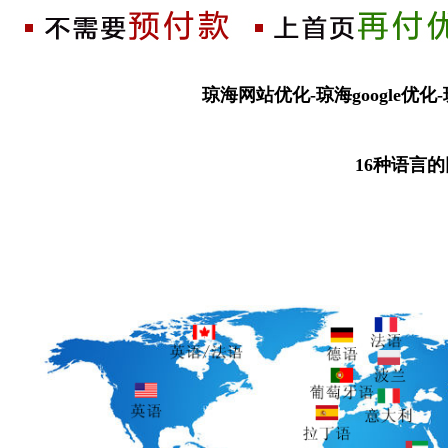
琼海网站优化-琼海google优
16种语言的