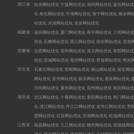
浙江省：
杭州网站优化
宁波网站优化
湖州网站优化
嘉兴网站优
化
奉化网站优化
平湖网站优化
海宁网站优化
桐乡网
站优化
乐清网站优化
龙泉网站优化
福建省：
福州网站优化
厦门网站优化
南平网站优化
三明网站优
优化
石狮网站优化
晋江网站优化
南安网站优化
龙海
安徽省：
合肥网站优化
宿州网站优化
淮北网站优化
阜阳网站优
优化
宣城网站优化
亳州网站优化
界首网站优化
明光
河北省：
石家庄网站优化
邯郸网站优化
唐山网站优化
保定网站
网站优化
晋州网站优化
新乐网站优化
鹿泉网站优化
河间网站优化
冀州网站优化
深州网站优化
南宫网站优
湖北省：
武汉网站优化
十堰网站优化
襄阳网站优化
荆门网站优
化
潜江网站优化
丹江口网站优化
老河口网站优化
枣
壁网站优化
石首网站优化
洪湖网站优化
松滋网站优化
江西省：
南昌网站优化
九江网站优化
赣州网站优化
景德镇网站