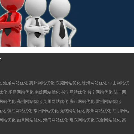
化
化
汕尾网站优化
惠州网站优化
东莞网站优化
珠海网站优化
中山网站优
优化
乐昌网站优化
南雄网站优化
兴宁网站优化
普宁网站优化
陆丰网
网站优化
高州网站优化
吴川网站优化
廉江网站优化
雷州网站优化
优化
镇江网站优化
常州网站优化
无锡网站优化
苏州网站优化
江阴网站
网站优化
如皋网站优化
海门网站优化
启东网站优化
东台网站优化
高