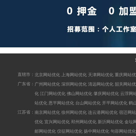
直辖市：
北京网站优化
上海网站优化
天津网站优化
重庆网站优
广东省：
广州网站优化
深圳网站优化
清远网站优化
韶关网站优
化
江门网站优化
佛山网站优化
肇庆网站优化
云浮网
站优化
恩平网站优化
台山网站优化
开平网站优化
鹤
江苏省：
南京网站优化
徐州网站优化
连云港网站优化
宿迁网站
优化
宜兴网站优化
邳州网站优化
新沂网站优化
金坛
邮网站优化
仪征网站优化
扬中网站优化
句容网站优化