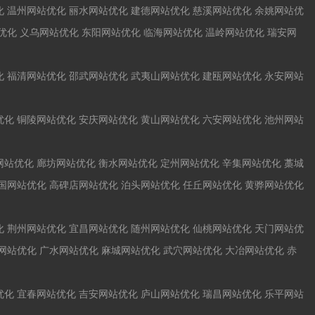
化
温州网站优化
丽水网站优化
建德网站优化
慈溪网站优化
余姚网站优
优化
义乌网站优化
东阳网站优化
临海网站优化
温岭网站优化
瑞安网
化
福清网站优化
邵武网站优化
武夷山网站优化
建瓯网站优化
永安网站
优化
铜陵网站优化
安庆网站优化
黄山网站优化
六安网站优化
池州网站
网站优化
廊坊网站优化
衡水网站优化
定州网站优化
辛集网站优化
藁城
国网站优化
高碑店网站优化
泊头网站优化
任丘网站优化
黄骅网站优化
化
荆州网站优化
宜昌网站优化
随州网站优化
仙桃网站优化
天门网站优
网站优化
广水网站优化
麻城网站优化
武穴网站优化
大冶网站优化
赤
优化
宜春网站优化
吉安网站优化
庐山网站优化
瑞昌网站优化
乐平网站