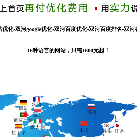
优化-双河google优化-双河百度优化-双河百度排名-双
16种语言的网站，只需1600元起！