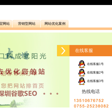
贸网站
营销型网站
网站优化案例
在线客服
在线客服1号
在线客服2号
在线客服3号
热线电话