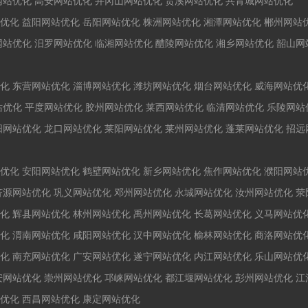
网站优化
高安网站优化
井冈山网站优化
贵溪网站优化
共青城网站优化
优化
益阳网站优化
岳阳网站优化
株洲网站优化
湘潭网站优化
郴州网站
网站优化
汨罗网站优化
临湘网站优化
醴陵网站优化
湘乡网站优化
韶山网
化
东营网站优化
淄博网站优化
潍坊网站优化
烟台网站优化
威海网站优
站优化
平度网站优化
胶州网站优化
莱西网站优化
临清网站优化
乐陵网站
阳网站优化
龙口网站优化
莱阳网站优化
莱州网站优化
蓬莱网站优化
招远
优化
安阳网站优化
鹤壁网站优化
新乡网站优化
焦作网站优化
濮阳网站
济源网站优化
巩义网站优化
邓州网站优化
永城网站优化
汝州网站优化
荥
化
辉县网站优化
林州网站优化
禹州网站优化
长葛网站优化
义马网站优
化
渭南网站优化
咸阳网站优化
汉中网站优化
榆林网站优化
商洛网站优
化
南充网站优化
广安网站优化
遂宁网站优化
内江网站优化
乐山网站优
安网站优化
崇州网站优化
邛崃网站优化
都江堰网站优化
彭州网站优化
江
优化
西昌网站优化
康定网站优化