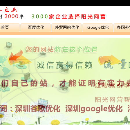
首页
百度优化
外贸网站优化
Google优化
多国外