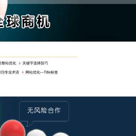
站整站优化
关键字选择技巧
EO)专业术语
网站优化—Title标签